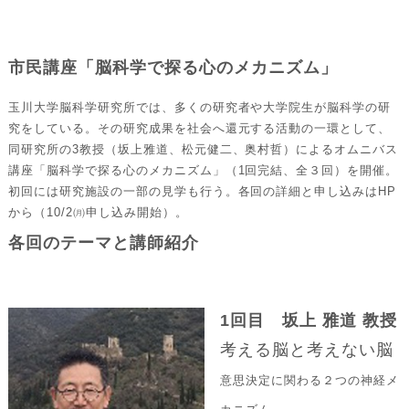
市民講座「脳科学で探る心のメカニズム」
玉川大学脳科学研究所では、多くの研究者や大学院生が脳科学の研
究をしている。その研究成果を社会へ還元する活動の一環として、
同研究所の3教授（坂上雅道、松元健二、奥村哲）によるオムニバス
講座「脳科学で探る心のメカニズム」（1回完結、全３回）を開催。
初回には研究施設の一部の見学も行う。各回の詳細と申し込みはHP
から（10/2㈪申し込み開始）。
各回のテーマと講師紹介
1回目 坂上 雅道 教授
考える脳と考えない脳
意思決定に関わる２つの神経メ