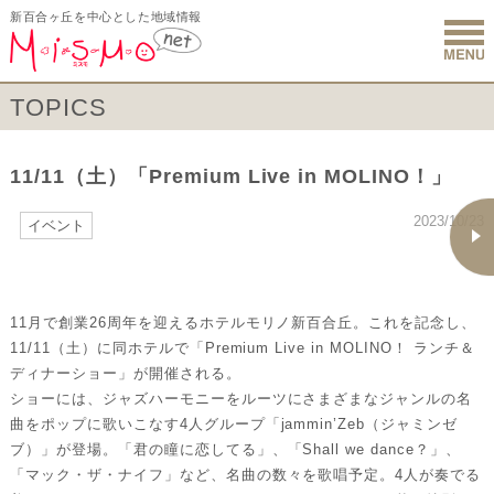
新百合ヶ丘を中心とした地域情報
新百合ヶ丘 
TOPICS
11/11（土）「Premium Live in MOLINO！」
2023/10/23
イベント
11月で創業26周年を迎えるホテルモリノ新百合丘。これを記念し、
11/11（土）に同ホテルで「Premium Live in MOLINO！ ランチ＆
ディナーショー」が開催される。
ショーには、ジャズハーモニーをルーツにさまざまなジャンルの名
曲をポップに歌いこなす4人グループ「jammin’Zeb（ジャミンゼ
ブ）」が登場。「君の瞳に恋してる」、「Shall we dance？」、
「マック・ザ・ナイフ」など、名曲の数々を歌唱予定。4人が奏でる