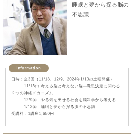
睡眠と夢から探る脳の
不思議
information
日時：全3回（11/18、12/9、2024年1/13の土曜開催）
11/18㈯ 考える脳と考えない脳―意思決定に関わる
２つの神経メカニズム
12/9㈯ やる気を出せる社会を脳科学から考える
1/13㈯ 睡眠と夢から探る脳の不思議
受講料：1講座1,650円