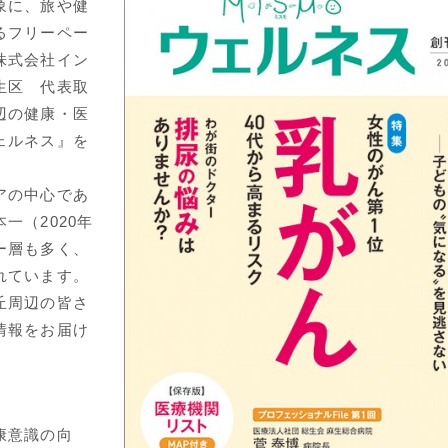
象に、旅や健
るフリーペー
株式会社イン
生区 代表取
辺の健康・医
ェルネス』を
アの中心であ
一（2020年
ー層も多く、
れています。
丘周辺の皆さ
情報をお届け
康意識の向