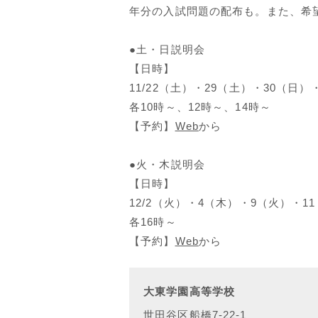
年分の入試問題の配布も。また、希
●土・日説明会
【日時】
11/22（土）・29（土）・30（日）
各10時～、12時～、14時～
【予約】
Web
から
●火・木説明会
【日時】
12/2（火）・4（木）・9（火）・1
各16時～
【予約】
Web
から
大東学園高等学校
世田谷区船橋7-22-1