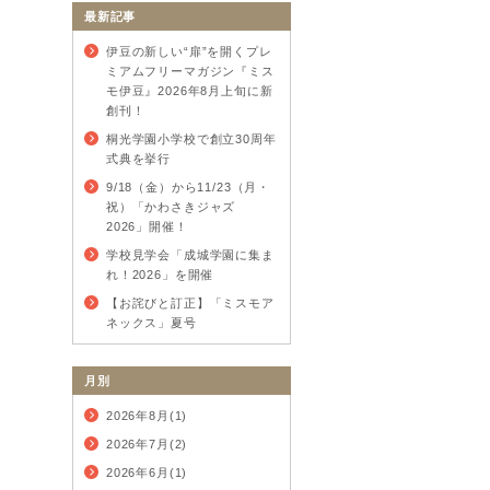
最新記事
伊豆の新しい“扉”を開くプレ
ミアムフリーマガジン『ミス
モ伊豆』2026年8月上旬に新
創刊！
桐光学園小学校で創立30周年
式典を挙行
9/18（金）から11/23（月・
祝）「かわさきジャズ
2026」開催！
学校見学会「成城学園に集ま
れ！2026」を開催
【お詫びと訂正】「ミスモア
ネックス」夏号
月別
2026年8月(1)
2026年7月(2)
2026年6月(1)