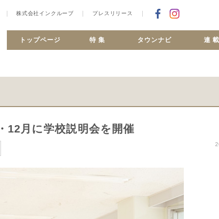
株式会社インクルーブ
プレスリリース
Facebookで
合ヶ丘 MiSMO net
トップページ
特 集
タウンナビ
連 
・12月に学校説明会を開催
2