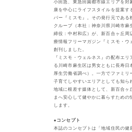
小田急、東急田園都市線エリアを対
康を中心にライフスタイルを提案す
パー『ミスモ』。その発行元である
クルーブ（本社：神奈川県川崎市麻
締役：中村和広）が、新百合ヶ丘周
療情報フリーマガジン『ミスモ・ウ
創刊しました。
『ミスモ・ウェルネス』の配布エリ
る川崎市麻生区は男女ともに長寿日本
厚生労働省調べ）。一方でファミリ
子育てしやすいエリアとしても知ら
地域に根差す媒体として、新百合ヶ
まへ安心して健やかに暮らすための
します。
●コンセプト
本誌のコンセプトは「地域住民の健