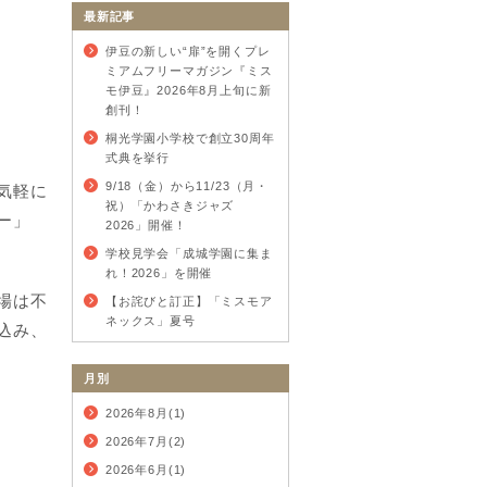
最新記事
伊豆の新しい“扉”を開くプレ
ミアムフリーマガジン『ミス
モ伊豆』2026年8月上旬に新
創刊！
桐光学園小学校で創立30周年
式典を挙行
9/18（金）から11/23（月・
気軽に
祝）「かわさきジャズ
ー」
2026」開催！
学校見学会「成城学園に集ま
れ！2026」を開催
場は不
【お詫びと訂正】「ミスモア
ネックス」夏号
込み、
月別
2026年8月(1)
2026年7月(2)
2026年6月(1)