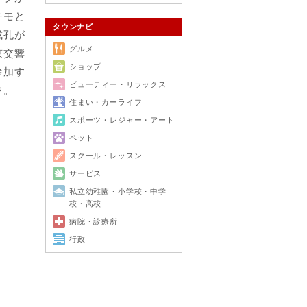
チモと
タウンナビ
成孔が
グルメ
京交響
ショップ
参加す
ビューティー・リラックス
中。
住まい・カーライフ
スポーツ・レジャー・アート
ペット
スクール・レッスン
サービス
私立幼稚園・小学校・中学
校・高校
病院・診療所
行政