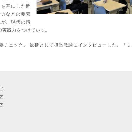
タを基にした問
考力などの要素
代が、現代の情
の実践力をつけていく。
要チェック。 総括として担当教諭にインタビューした、「ミ
①
②
③