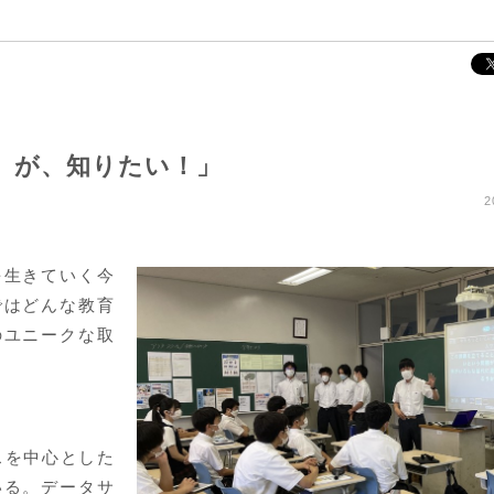
」が、知りたい！」
2
を生きていく今
ではどんな教育
のユニークな取
。
スを中心とした
いる。データサ