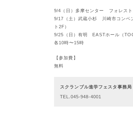
9/4（日）多摩センター フォレストホー
9/17（土）武蔵小杉 川崎市コン
ト2F）
9/25（日）有明 EASTホール（T
各10時〜15時
【参加費】
無料
スクランブル進学フェスタ事務局
TEL.045-948-4001