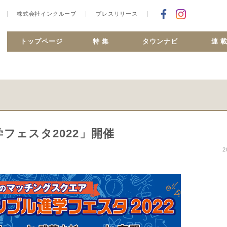
株式会社インクルーブ
プレスリリース
Facebookで
合ヶ丘 MiSMO net
トップページ
特 集
タウンナビ
連 
フェスタ2022」開催
2