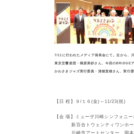
7/11に行われたメディア発表会にて。左から、
東京交響楽団・桐原美砂さん、今回のBRIDGE
かわさきジャズ実行委員・清徳宣雄さん、実行
【日 程】９/１６(金)～11/23(祝)
【会 場】ミューザ川崎シンフォニ
新百合トウェンティワンホール、
川崎市アートセンター、岡本太郎