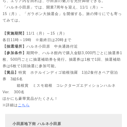
ら、エリア内を回れば、小田原の魅力を充分満喫できる。
「ハルネ小田原」では、開業7周年を迎え、11/1（月）～
15（月）、「ガラポン大抽選会」を開催する。旅の帰りにでも寄っ
てみては。
【実施期間】
11/1（月）～15（月）
各日11時～19時 ※最終日は20時まで
【抽選場所】
ハルネ小田原 中央通路付近
【参加条件】
期間中、ハルネ館内で購入金額3,000円ごとに抽選券1
枚、500円ごとに抽選補助券を発行。抽選券は1枚で1回、抽選補助
券は6枚で1回抽選に参加可能。
【賞品】
特賞 ホテルインディゴ箱根強羅 1泊2食付きペア宿泊
券 3組6名
箱根賞 ミスモ箱根 コレクターズエディションハルネ
Ver. 300名
ほかにも豪華賞品がたくさん！
※詳細は
こちら
小田原地下街 ハルネ小田原