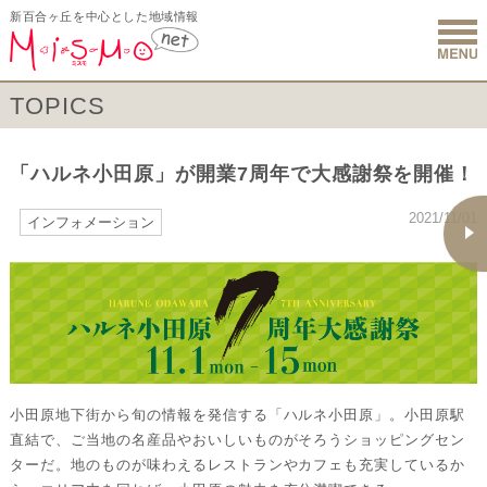
新百合ヶ丘を中心とした地域情報
新百合ヶ丘 
TOPICS
「ハルネ小田原」が開業7周年で大感謝祭を開催！
2021/11/01
インフォメーション
小田原地下街から旬の情報を発信する「ハルネ小田原」。小田原駅
直結で、ご当地の名産品やおいしいものがそろうショッピングセン
ターだ。地のものが味わえるレストランやカフェも充実しているか