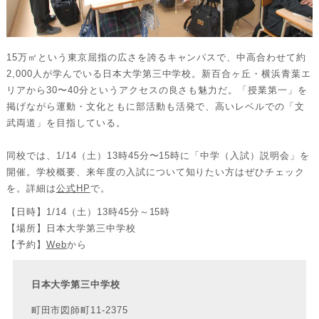
15万㎡という東京屈指の広さを誇るキャンパスで、中高合わせて約
2,000人が学んでいる日本大学第三中学校。新百合ヶ丘・横浜青葉エ
リアから30〜40分というアクセスの良さも魅力だ。「授業第一」を
掲げながら運動・文化ともに部活動も活発で、高いレベルでの「文
武両道」を目指している。
同校では、1/14（土）13時45分〜15時に「中学（入試）説明会」を
開催。学校概要、来年度の入試について知りたい方はぜひチェック
を。詳細は
公式HP
で。
【日時】1/14（土）13時45分～15時
【場所】日本大学第三中学校
【予約】
Web
から
日本大学第三中学校
町田市図師町11-2375