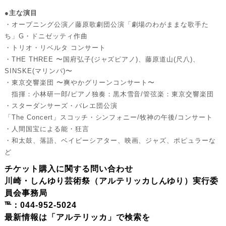
●主な演目
・オープニング公演／藤原歌劇団公演「劇場のわがままな歌手た
ち」G・ドニゼッティ作曲
・トリオ・リベルタ コンサート
・THE THREE 〜国府弘子(ジャズピアノ)、藤原道山(尺八)、
SINSKE(マリンバ)〜
・東京交響楽団 〜爽やかグリーンコンサート〜
指揮：小林研一郎/ピアノ独奏：黒木雪音/管弦楽：東京交響楽団
・スターダンサーズ・バレエ団公演
「The Concert」スコッチ・シンフォニー/牧神の午後/コンサート
・人間国宝による能・狂言
・和太鼓、落語、ベイビーシアター、映画、ジャズ、ポピュラーな
ど
チケット購入に関する問い合わせ
川崎・しんゆり芸術祭（アルテリッカしんゆり）実行委
員会事務局
℡：044-952-5024
最新情報は「アルテリッカ」で検索を