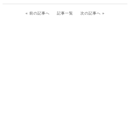
«
前の記事へ
記事一覧
次の記事へ
»
株式会社インクルーブ
プレスリリース
利用規約
プライバシーポリシー
お問い合わせ
サイトマップ
© 2026 iNCLUBE Ltd. All rights reserved.