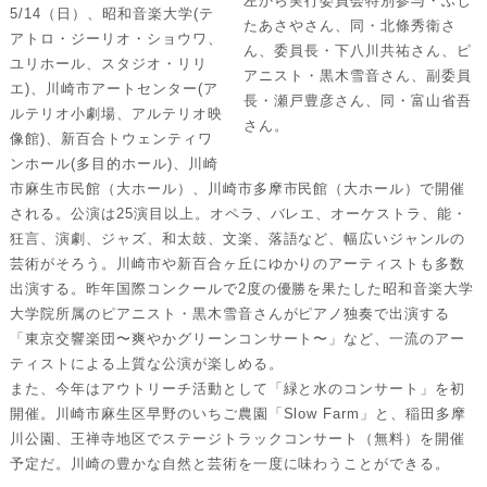
左から実行委員会特別参与・ふじ
5/14（日）、昭和音楽大学(テ
たあさやさん、同・北條秀衛さ
アトロ・ジーリオ・ショウワ、
ん、委員長・下八川共祐さん、ピ
ユリホール、スタジオ・リリ
アニスト・黒木雪音さん、副委員
エ)、川崎市アートセンター(ア
長・瀬戸豊彦さん、同・富山省吾
ルテリオ小劇場、アルテリオ映
さん。
像館)、新百合トウェンティワ
ンホール(多目的ホール)、川崎
市麻生市民館（大ホール）、川崎市多摩市民館（大ホール）で開催
される。公演は25演目以上。オペラ、バレエ、オーケストラ、能・
狂言、演劇、ジャズ、和太鼓、文楽、落語など、幅広いジャンルの
芸術がそろう。川崎市や新百合ヶ丘にゆかりのアーティストも多数
出演する。昨年国際コンクールで2度の優勝を果たした昭和音楽大学
大学院所属のピアニスト・黒木雪音さんがピアノ独奏で出演する
「東京交響楽団〜爽やかグリーンコンサート〜」など、一流のアー
ティストによる上質な公演が楽しめる。
また、今年はアウトリーチ活動として「緑と水のコンサート」を初
開催。川崎市麻生区早野のいちご農園「Slow Farm」と、稲田多摩
川公園、王禅寺地区でステージトラックコンサート（無料）を開催
予定だ。川崎の豊かな自然と芸術を一度に味わうことができる。