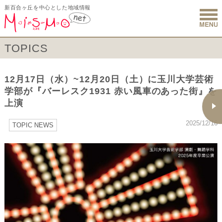
新百合ヶ丘を中心とした地域情報
新百合ヶ丘 
TOPICS
12月17日（水）~12月20日（土）に⽟川⼤学芸術
学部が『バーレスク1931 赤い風車のあった街』を
上演
2025/12/16
TOPIC NEWS