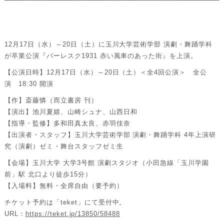
12月17日（水）～20日（土）に玉川大学芸術学部 演劇・舞踊学科
が卒業公演『バーレスク1931 赤い風車のあった街』を上演。
【公演日時】12月17日（水）～20日（土）＜全4回公演＞ 全公
演 18:30 開演
【作】斎藤憐（而立書房 刊）
【演出】池川夏嬉、山崎シュナ、山西日和
【指導・監修】多和田真太良、赤羽佳奈
【出演者・スタッフ】玉川大学芸術学部 演劇・舞踊学科 4年上演研
究（演劇）ゼミ・舞台スタッフゼミ生
【会場】玉川大学 大学3号館 演劇スタジオ（小田急線「玉川学園
前」駅 北口より徒歩15分）
【⼊場料】無料・全席⾃由（要予約）
チケット予約は「teket」にて受付中。
URL：
https://teket.jp/13850/58488