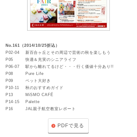
No.161（2014/10/25折込）
P02-04
新百合ヶ丘とその周辺で芸術の秋を楽しもう
P05
快適＆充実のシニアライフ
P06-07
駅から離れてるけど・・・行く価値十分あり!!
P08
Pure Life
P09
ペット大好き
P10-11
秋のおすすめガイド
P13
MiSMO CAFÉ
P14-15
Palette
P16
JAL親子航空教室レポート
PDFで見る