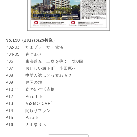
No.190（2017/3/25折込）
P02-03
たまプラーザ・鷺沼
P04-05
春グルメ
P06
東海道五十三次を往く 第8回
P07
おいしい城下町 小田原へ
P08
中学入試はどう変わる？
P09
豊岡の旅
P10-11
春の新生活応援
P12
Pure Life
P13
MiSMO CAFÉ
P14
間取りプラン
P15
Palette
P16
大山詣りへ