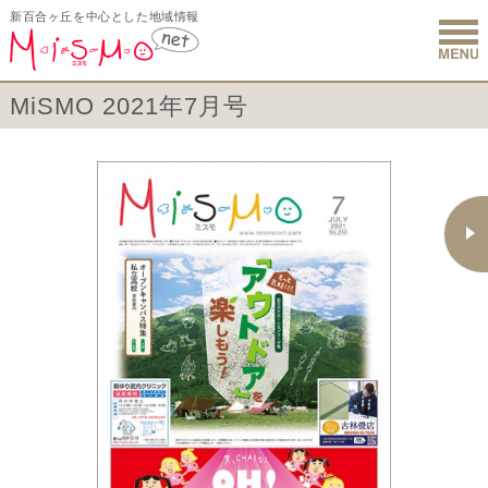
新百合ヶ丘を中心とした地域情報
新百合ヶ丘 
MiSMO 2021年7月号