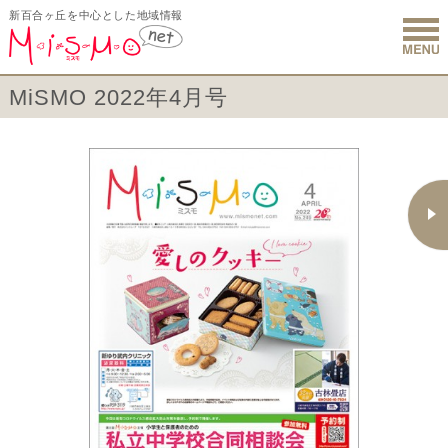
新百合ヶ丘を中心とした地域情報
新百合ヶ丘 
MiSMO 2022年4月号