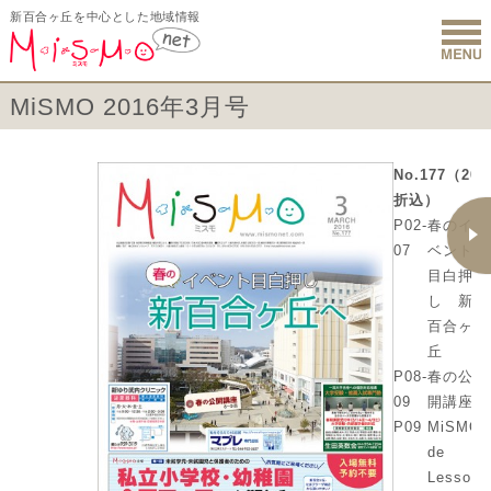
新百合ヶ丘を中心とした地域情報
新百合ヶ丘 
MiSMO 2016年3月号
No.177（2016
折込）
P02-
春のイ
07
ベント
目白押
し 新
百合ヶ
丘
P08-
春の公
09
開講座
P09
MiSMO
de
Lesson