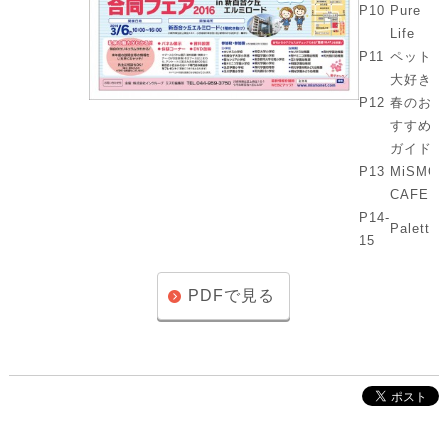
P10
Pure
Life
P11
ペット
大好き
P12
春のお
すすめ
ガイド
P13
MiSMO
CAFE
P14-
Palette
15
PDFで見る