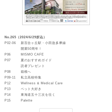
No.265（2024/6/29折込）
P02-06
新百合ヶ丘駅・小田急多摩線
開業50周年！
P06
MISMO CAFE
P07
夏のおすすめガイド
読者プレゼント
P08
箱根へ
P09-11
私立高校特集
P12
Wellness & Medical Care
P13
ペット大好き
P14
東海道五十三次を往く
P15
Palette