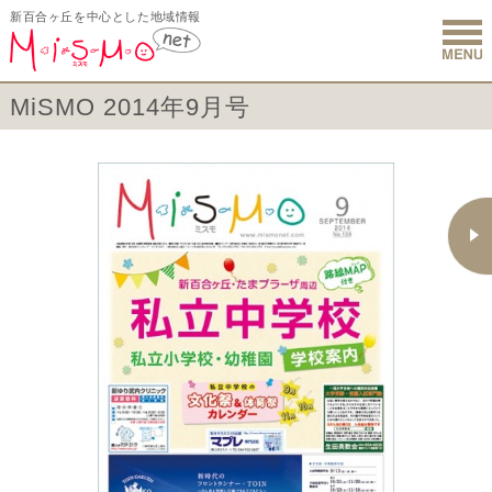
新百合ヶ丘を中心とした地域情報
新百合ヶ丘 
MiSMO 2014年9月号