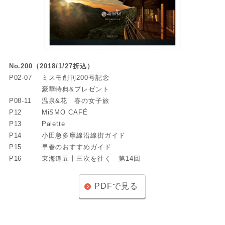
No.200（2018/1/27折込）
P02-07
ミスモ創刊200号記念
豪華特典&プレゼント
P08-11
温泉&花 春の女子旅
P12
MiSMO CAFÉ
P13
Palette
P14
小田急多摩線沿線街ガイド
P15
早春のおすすめガイド
P16
東海道五十三次を往く 第14回
PDFで見る