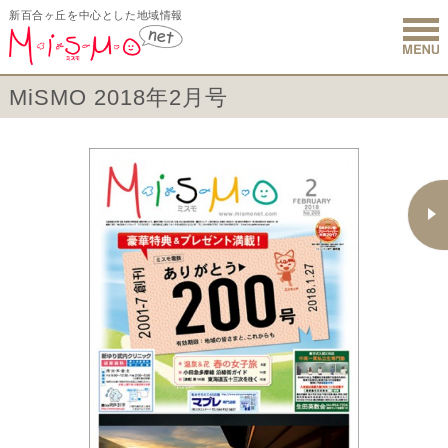
新百合ヶ丘を中心とした地域情報
新百合ヶ丘 
MiSMO 2018年2月号