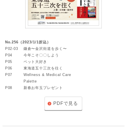
No.256（2023/1/1折込）
P02-03
鎌倉〜金沢街道を歩く〜
P04
今年こそ〇〇しよう
P05
ペット大好き
P06
東海道五十三次を往く
P07
Wellness & Medical Care
Palette
P08
新春お年玉プレゼント
PDFで見る