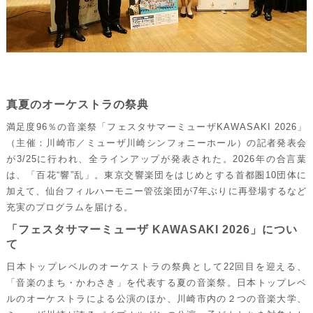
真夏のオーケストラの祭典
満足度96％の音楽祭「フェスタサマーミューザKAWASAKI 2026」
（主催：川崎市／ミューザ川崎シンフォニーホール）の記者発表会
が3/25に行われ、全ラインアップが発表された。2026年の合言葉
は、「百花“響”乱」。東京交響楽団をはじめとする首都圏10団体に
加えて、仙台フィルハーモニー管弦楽団が7年ぶりに再登場するなど
充実のプログラムを届ける。
「フェスタサマーミューザ KAWASAKI 2026」につい
て
日本トップレベルのオーケストラの祭典として22回目を迎える、
「音楽のまち・かわさき」を代表する夏の音楽祭。日本トップレベ
ルのオーケストラによる公演のほか、川崎市内の２つの音楽大学、