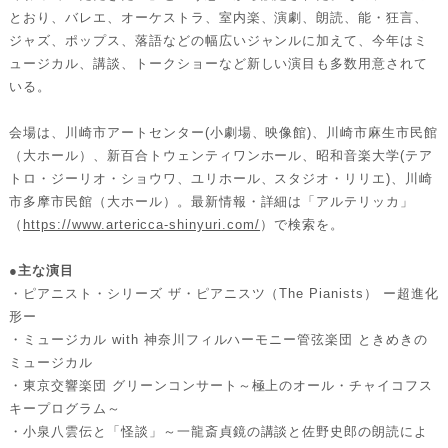
とおり、バレエ、オーケストラ、室内楽、演劇、朗読、能・狂言、
ジャズ、ポップス、落語などの幅広いジャンルに加えて、今年はミ
ュージカル、講談、トークショーなど新しい演目も多数用意されて
いる。
会場は、川崎市アートセンター(小劇場、映像館)、川崎市麻生市民館
（大ホール）、新百合トウェンティワンホール、昭和音楽大学(テア
トロ・ジーリオ・ショウワ、ユリホール、スタジオ・リリエ)、川崎
市多摩市民館（大ホール）。最新情報・詳細は「アルテリッカ」
（
https://www.artericca-shinyuri.com/
）で検索を。
●主な演目
・ピアニスト・シリーズ ザ・ピアニスツ（The Pianists） ー超進化
形ー
・ミュージカル with 神奈川フィルハーモニー管弦楽団 ときめきの
ミュージカル
・東京交響楽団 グリーンコンサート～極上のオール・チャイコフス
キープログラム～
・小泉八雲伝と「怪談」～一龍斎貞鏡の講談と佐野史郎の朗読によ