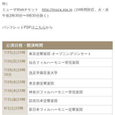
時）
ミューザWebチケット
http://muza.pia.jp
（24時間対応、火・水
午前2時30分〜5時30分除く）
パンフレットPDFは
こちら
から
公演日程・開演時間
7/25(土)15時
東京交響楽団 オープニングコンサート
7/26(日)15時
仙台フィルハーモニー管弦楽団
7/28(火)18時
洗足学園音楽大学
30分
7/29(水)15時
東京都交響楽団
7/30(木)15時
神奈川フィルハーモニー管弦楽団
7/31(金)19時
読売日本交響楽団
8/1(土)15時
新日本フィルハーモニー交響楽団