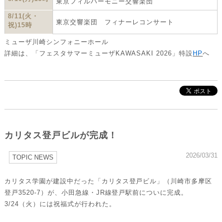
東京フィルハーモニー交響楽団
8/11(火・
東京交響楽団 フィナーレコンサート
祝)15時
ミューザ川崎シンフォニーホール
詳細は、「フェスタサマーミューザKAWASAKI 2026」特設
HP
へ
カリタス登戸ビルが完成！
2026/03/31
TOPIC NEWS
カリタス学園が建設中だった「カリタス登戸ビル」（
川崎市多摩区
登戸3520-7）が、小田急線・
JR線登戸駅前についに完成。
3/24（火）
には祝福式が行われた。