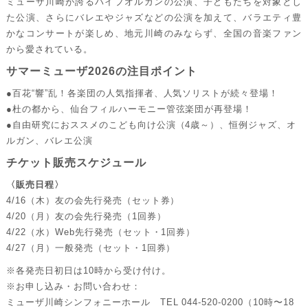
ミューザ川崎が誇るパイプオルガンの公演、子どもたちを対象とし
た公演、さらにバレエやジャズなどの公演を加えて、バラエティ豊
かなコンサートが楽しめ、地元川崎のみならず、全国の音楽ファン
から愛されている。
サマーミューザ2026の注目ポイント
●百花“響”乱！各楽団の人気指揮者、人気ソリストが続々登場！
●杜の都から、仙台フィルハーモニー管弦楽団が再登場！
●自由研究におススメのこども向け公演（4歳～）、恒例ジャズ、オ
ルガン、バレエ公演
チケット販売スケジュール
〈販売日程〉
4/16（木）友の会先行発売（セット券）
4/20（月）友の会先行発売（1回券）
4/22（水）Web先行発売（セット・1回券）
4/27（月）一般発売（セット・1回券）
※各発売日初日は10時から受け付け。
※お申し込み・お問い合わせ：
ミューザ川崎シンフォニーホール TEL 044-520-0200（10時〜18