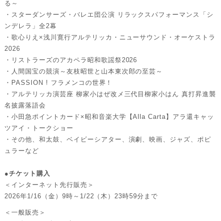
る～
・スターダンサーズ・バレエ団公演 リラックスパフォーマンス「シ
ンデレラ」全2幕
・歌心りえ×浅川寛行アルテリッカ・ニューサウンド・オーケストラ
2026
・リストラーズのアカペラ昭和歌謡祭2026
・人間国宝の競演～友枝昭世と山本東次郎の至芸～
・PASSION ! フラメンコの世界！
・アルテリッカ演芸座 柳家小はぜ改メ三代目柳家小はん 真打昇進襲
名披露落語会
・小田急ポイントカード×昭和音楽大学【Alla Carta】アラ還キャッ
ツアイ・トークショー
・その他、和太鼓、ベイビーシアター、演劇、映画、ジャズ、ポピ
ュラーなど
●チケット購入
＜インターネット先行販売＞
2026年1/16（金）9時～1/22（木）23時59分まで
＜一般販売＞