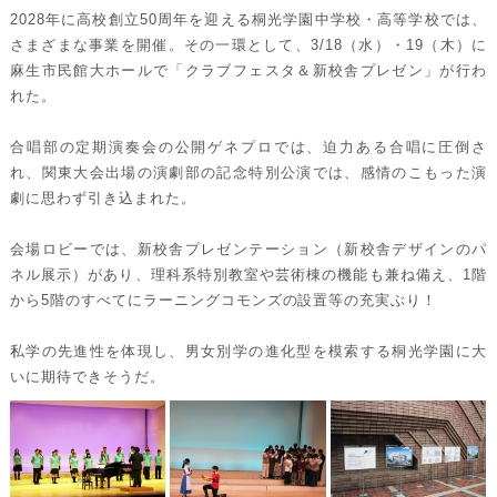
2028年に高校創立50周年を迎える桐光学園中学校・高等学校では、
さまざまな事業を開催。その一環として、3/18（水）・19（木）に
麻生市民館大ホールで「クラブフェスタ＆新校舎プレゼン」が行わ
れた。
合唱部の定期演奏会の公開ゲネプロでは、迫力ある合唱に圧倒さ
れ、関東大会出場の演劇部の記念特別公演では、感情のこもった演
劇に思わず引き込まれた。
会場ロビーでは、新校舎プレゼンテーション（新校舎デザインのパ
ネル展示）があり、理科系特別教室や芸術棟の機能も兼ね備え、1階
から5階のすべてにラーニングコモンズの設置等の充実ぶり！
私学の先進性を体現し、男女別学の進化型を模索する桐光学園に大
いに期待できそうだ。