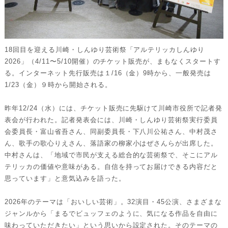
18回目を迎える川崎・しんゆり芸術祭「アルテリッカしんゆり
2026」（4/11〜5/10開催）のチケット販売が、まもなくスタートす
る。インターネット先行販売は１/16（金）9時から、一般発売は
1/23（金）９時から開始される。
昨年12/24（水）には、チケット販売に先駆けて川崎市役所で記者発
表会が行われた。記者発表会には、川崎・しんゆり芸術祭実行委員
会委員長・富山省吾さん、同副委員長・下八川公祐さん、中村茂さ
ん、歌手の歌心りえさん、落語家の柳家小はぜさんらが出席した。
中村さんは、「地域で市民が支える総合的な芸術祭で、そこにアル
テリッカの価値や意味がある。自信を持ってお届けできる内容だと
思っています」と意気込みを語った。
2026年のテーマは「おいしい芸術」。32演目・45公演、さまざまな
ジャンルから「まるでビュッフェのように、気になる作品を自由に
味わっていただきたい」という思いから設定された。そのテーマの