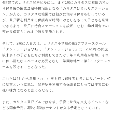
4階建てのカリタス登戸ビルには、
まず1階にカリタス幼稚園の預か
り保育用の園児送迎待機場所とな
る「カリタスひまわりステーショ
ン」が入る。カリタス幼稚園では朝夕に預かり保育を行っている
が、
登戸駅を利用する保護者が時間にゆとりをもって子どもを送迎
でき
るよう、登戸に待合ステーションを設置。なお、
幼稚園舎での
預かり保育もこれまで通り実施される。
そして、2階に入るのは、
カリタス小学校の第2アフタースクール
「ダン・ラ・ジョワⅡ」。
「ダン・ラ・ジョワ」は、
2020年の開設
以来多くの子どもたちが利用してきたが、
年々利用者が増加。それ
に伴い新たなスペースが必要となり、
学園敷地外に第2アフタースク
ールを設けることとなった。
これらは4月から運用され、仕事を持つ保護者を強力にサポート。
特
に駅前という立地は、
登戸駅を利用する保護者にとっては非常に心
強い味方になると言え
るだろう。
また、カリタス登戸ビルでは今後、
子育て世代を支えるイベントな
ども開催予定。
3階と4階はテナントが入る予定となっている。