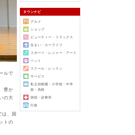
タウンナビ
グルメ
ショップ
ビューティー・リラックス
住まい・カーライフ
スポーツ・レジャー・アート
ペット
スクール・レッスン
ールで
サービス
私立幼稚園・小学校・中学
、豊か
校・高校
いの大
病院・診療所
行政
では、国
ットの