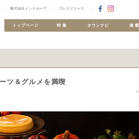
株式会社インクルーブ
プレスリリース
Facebookで
合ヶ丘 MiSMO net
トップページ
特 集
タウンナビ
連 
ーツ＆グルメを満喫
2