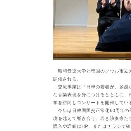
昭和音楽大学と韓国のソウル市立大
開催される。
交流事業は「日韓の若者が、多感な
な音楽表現を身につけるとともに、
学を訪問しコンサートを開催してい
今年は日韓国国交正常化60周年の
境を越えて響き合う、若き演奏家た
購入や詳細は
HP
、または
チラシ
で確