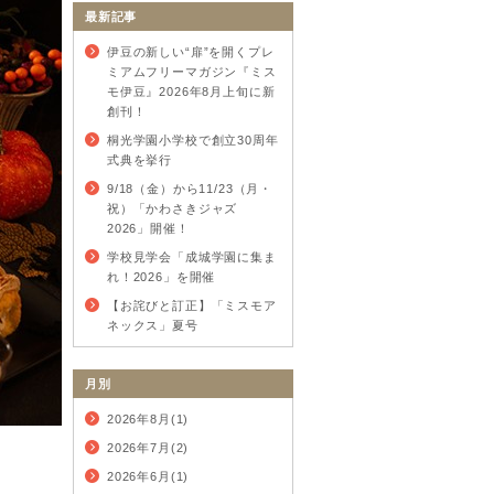
最新記事
伊豆の新しい“扉”を開くプレ
ミアムフリーマガジン『ミス
モ伊豆』2026年8月上旬に新
創刊！
桐光学園小学校で創立30周年
式典を挙行
9/18（金）から11/23（月・
祝）「かわさきジャズ
2026」開催！
学校見学会「成城学園に集ま
れ！2026」を開催
【お詫びと訂正】「ミスモア
ネックス」夏号
月別
2026年8月(1)
2026年7月(2)
2026年6月(1)