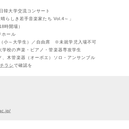
 日韓大学交流コンサート
isti ～素晴らしき若手音楽家たち Vol.4～」
18時開場）
リホール
0円（小～大学生）／自由席 ※未就学児入場不可
大学校の声楽・ピアノ・管楽器専攻学生
ノ、木管楽器（オーボエ）ソロ・アンサンブル
チラシ
で確認を
c.jp/