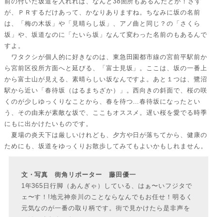
前の付いた坂道を入れれば、なんと38箇所もあるんだとか！さす
が、ＰＲするだけあって、かなりありますね。ちなみに坂の名前
は、「梅の木坂」や「見晴らし坂」、アノ曲と同じ？の「さくら
坂」や、坂道なのに「たいら坂」なんて変わった名前のもあるんで
すよ。
ワタクシが個人的に好きなのは、東急田園都市線の宮前平駅前か
ら宮前区役所方面へと延びる、「富士見坂」。ここは、坂の一番上
から富士山が見える、素晴らしい坂なんですよ。あと１つは、鷺沼
駅から近い「春待坂（はるまちざか）」。西向きの斜面で、桜の咲
くのが少しゆっくりなことから、春を待つ…春待坂になったとい
う、その由来が素敵な坂で、ここもオススメ。遅い桜を愛でる時季
にもに出かけたいものです。
夏場の炎天下は厳しいけれども、夕方や日が落ちてから、健康の
ためにも、坂道をゆっくりお散歩してみてもよいかもしれません。
文・写真 街角リポーター 藤田優一
1年365日行脚（あんぎゃ）している、はぁ〜いフジタで
ェ〜す！!地元神奈川のことならなんでもお任せ！明るく
元気なのが一番の取り柄です。街で見かけたら是非声を