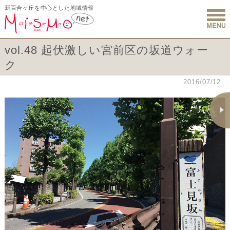
新百合ヶ丘を中心とした地域情報
新百合ヶ丘 
vol.48 起伏激しい宮前区の坂道ウォー
ク
2016/07/12