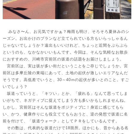
みなさ〜ん、お元気ですかぁ？梅雨も明け、そろそろ夏休みのシ
ーズン。お出かけのプランなど立てられている方もいらっしゃるん
じゃないでしょうか？遠出もいいけれど、ちょっと近間をぶらぶら
というのも、なかなかいいもんです。今回は、そんな気軽なお散歩
におすすめの、川崎市宮前区の坂道の話題をお届けしましょう。
宮前区は、実は坂が多い街だということをご存じでしょうか。宮
前区は多摩丘陵の東端にあって、土地の起伏が激しいエリアなんだ
そうです。高低差でいうと、30～40ｍの起伏が多いとのこと。すご
いでしょう？
坂道っていうと、「キツい」とか、「疲れる」なんて思ってしま
いがちで、ネガティブに捉えてしまう方も多いかもしれませんね。
しかし、宮前区はそんな坂道をポジティブに！身近に感じてもら
い、かつ、健康作りにも役立ててもらおうと、逆の発想で坂道に名
前を付けて、「坂道ウォーク」としてＰＲをしているんです。
その数は、代表的な坂道だけで18箇所。ほかにも、昔からある名