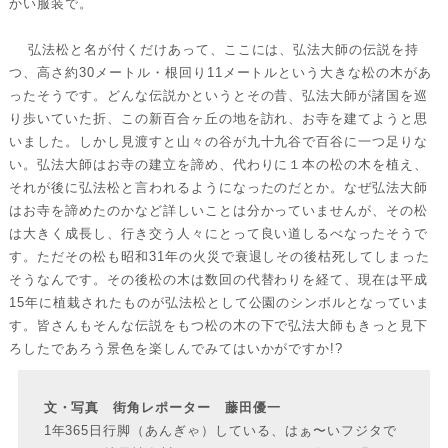
かい服装で。
弘法松と名が付くだけあって、ここには、弘法大師の伝説を持
つ、高さ約30メートル・根回り11メートルという大きな松の木があ
ったそうです。どんな伝説かというとその昔、弘法大師が諸国を巡
り歩いていた折、この新百合ヶ丘の地を訪れ、お寺を建てようと思
いました。しかし見渡すと山々の谷が九十九谷で百谷に一つ足りな
い。弘法大師はお寺の建立を諦め、代わりに１本の松の木を植え、
それが後に弘法松と言われるようになったのだとか。なぜ弘法大師
はお寺を諦めたのかなど詳しいことは分かっていませんが、その松
は大きく成長し、行き交う人々にとって良い道しるべなったそうで
す。ただその松も昭和31年の火災で衰退しその後枯死してしまった
そうなんです。その後松の木は数回の代替わりを経て、現在は平成
15年に植栽されたものが弘法松として公園のシンボルとなっていま
す。皆さんもそんな伝説をもつ松の木の下で弘法大師もきっと見下
ろしたであろう景色を楽しんでみてはいかがですか!?
文・写真 街角レポーター 藤田優一
1年365日行脚（あんぎゃ）している、はぁ〜いフジタで