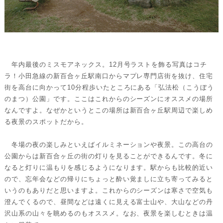
年内最後のミスモアネックス。12月号ラストを飾る写真はコチ
ラ！小田急線の新百合ヶ丘駅南口からマプレ専門店街を抜け、住宅
街を高台に向かって10分程歩いたところにある「弘法松（こうぼう
のまつ）公園」です。ここはこれからのシーズンにオススメの場所
なんですよ。なぜかというとこの場所は新百合ヶ丘駅周辺で楽しめ
る夜景のスポットだから。
冬場の夜の楽しみといえばイルミネーションや夜景。この高台の
公園からは新百合ヶ丘の街の灯りを見ることができるんです。冬に
なると灯りに温もりを感じるようになります。駅からも比較的近い
ので、忘年会などの帰りにちょっと酔い覚ましに立ち寄ってみると
いうのもありだと思いますよ。これからのシーズンは寒さで空気も
澄んでくるので、昼間などは遠くに見える富士山や、大山などの丹
沢山系の山々を眺めるのもオススメ。なお、夜景を楽しむときは温