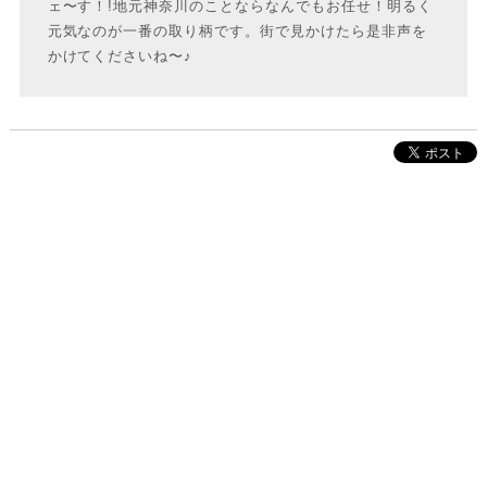
ェ〜す！!地元神奈川のことならなんでもお任せ！明るく
元気なのが一番の取り柄です。街で見かけたら是非声を
かけてくださいね〜♪
株式会社インクルーブ
プレスリリース
利用規約
プライバシーポリシー
お問い合わせ
サイトマップ