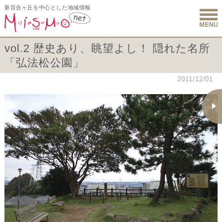
新百合ヶ丘を中心とした地域情報
新百合ヶ丘 
vol.2 歴史あり、眺望よし！ 隠れた名所
「弘法松公園」
2011/12/01