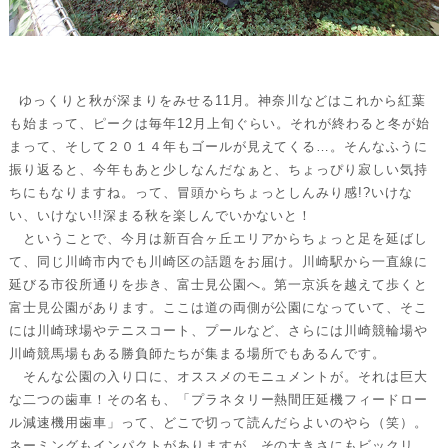
ゆっくりと秋が深まりをみせる11月。神奈川などはこれから紅葉
も始まって、ピークは毎年12月上旬ぐらい。それが終わると冬が始
まって、そして２０１４年もゴールが見えてくる…。そんなふうに
振り返ると、今年もあと少しなんだなぁと、ちょっぴり寂しい気持
ちにもなりますね。って、冒頭からちょっとしんみり感!?いけな
い、いけない!!深まる秋を楽しんでいかないと！
ということで、今月は新百合ヶ丘エリアからちょっと足を延ばし
て、同じ川崎市内でも川崎区の話題をお届け。川崎駅から一直線に
延びる市役所通りを歩き、富士見公園へ。第一京浜を越えて歩くと
富士見公園があります。ここは道の両側が公園になっていて、そこ
には川崎球場やテニスコート、プールなど、さらには川崎競輪場や
川崎競馬場もある勝負師たちが集まる場所でもあるんです。
そんな公園の入り口に、オススメのモニュメントが。それは巨大
な二つの歯車！その名も、「プラネタリー熱間圧延機フィードロー
ル減速機用歯車」って、どこで切って読んだらよいのやら（笑）。
ネーミングもインパクトがありますが、その大きさにもビックリ。