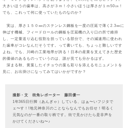
大きいほうの歯車は、高さが３ｍ！小さいほうは厚さが１ｍ50㎝！
でも、これって何に使っていたものなのか？
実は、厚さ１５０㎜のステンレス鋼板を一度の圧延で薄く2.3㎜に
伸ばす機械、フィードロールの鋼板を圧延機の入り口の所で維持
し、一定量送り込む役割を担っている部分で、その減速用に使われ
た歯車がコレなんだそうです。って書いても、ちょっと難しいです
よね。でも、川崎の工業地帯が誇る！日本の産業を支えてきた歴史
的価値のあるものっていうのは、誰が見ても分かるはず。
深まる秋、黄葉したイチョウの葉も彩りを添えるモニュメントを
見に、お出掛けになってみてはいかがですか？
撮影・文 街角レポーター 藤田優一
1年365日行脚（あんぎゃ）している、はぁ〜いフジタで
ェ〜す！!地元神奈川のことならなんでもお任せ！明るく
元気なのが一番の取り柄です。街で見かけたら是非声を
かけてくださいね〜♪