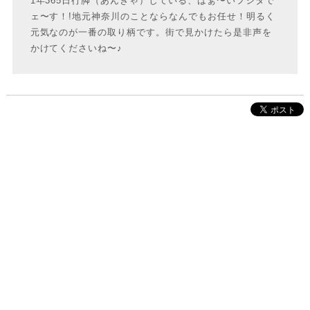
1年365日行脚（あんぎゃ）している、はぁ〜いフジタで
ェ〜す！!地元神奈川のことならなんでもお任せ！明るく
元気なのが一番の取り柄です。街で見かけたら是非声を
かけてくださいね〜♪
株式会社インクルーブ
プレスリリース
利用規約
プライバシーポリシー
お問い合わせ
サイトマップ