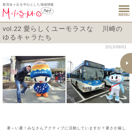
新百合ヶ丘を中心とした地域情報
新百合ヶ丘 
vol.22 愛らしくユーモラスな 川崎の
ゆるキャラたち
2013/08/01
暑～い夏！みなさんアクティブに活動していますか？暑さが厳し