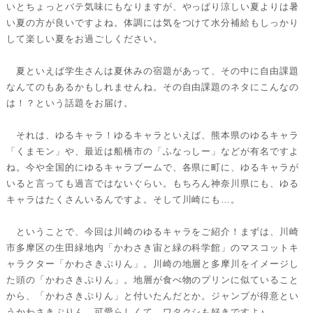
いとちょっとバテ気味にもなりますが、やっぱり涼しい夏よりは暑
い夏の方が良いですよね。体調には気をつけて水分補給もしっかり
して楽しい夏をお過ごしください。
夏といえば学生さんは夏休みの宿題があって、その中に自由課題
なんてのもあるかもしれませんね。その自由課題のネタにこんなの
は！？という話題をお届け。
それは、ゆるキャラ！ゆるキャラといえば、熊本県のゆるキャラ
「くまモン」や、最近は船橋市の「ふなっしー」などが有名ですよ
ね。今や全国的にゆるキャラブームで、各県に町に、ゆるキャラが
いると言っても過言ではないぐらい。もちろん神奈川県にも、ゆる
キャラはたくさんいるんですよ。そして川崎にも…。
ということで、今回は川崎のゆるキャラをご紹介！まずは、川崎
市多摩区の生田緑地内「かわさき宙と緑の科学館」のマスコットキ
ャラクター「かわさきぷりん」。川崎の地層と多摩川をイメージし
た頭の「かわさきぷりん」。地層が食べ物のプリンに似ていること
から、「かわさきぷりん」と付いたんだとか。ジャンプが得意とい
うかわさきぷりん。可愛らしくて、ワタクシも好きですよ♪