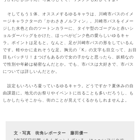
そしてもう１体、オススメするゆるキャラは、川崎市バスのイメ
ージキャラクターの「かわさきノルフィン」。川崎市バスをイメー
ジした水色と白のツートンカラーに、タイヤ型のゴーグルと赤いシ
ョルダーバッグをかけた、ほっぺがピンク色の愛らしいゆるキャ
ラ。ポイントは足もと。なんと、足が川崎市バスの形をしているん
です。軽やかに走れそうな足。胸元の「K」の文字も目立って、お目
目もパッチリ！まつげもあるので女の子かなと思ったら、妖精なの
で性別や年齢は秘密なんだとか。でも、市バスは大好きで、市バス
については詳しいんだとか。
設定もいろいろ凝っているゆるキャラ。どうですか？夏休みの自
由課題に。地元のお祭りやイベントに出ることも多いだろうし、も
しかしたらそこから、街のことが見えてくるかもしれませんよ。
文・写真 街角レポーター 藤田優一