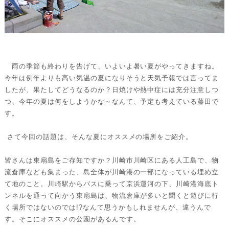
雨の季節も終わりを告げて、いよいよ暑い夏がやってきますね。
今年は例年よりも高い気温の夏になりそうと天気予報では言ってま
したが、果たしてどうなるのか？日焼けや熱中症には充分注意しつ
つ、今年の夏は何をしようかな～なんて、予定も考えている藤田で
す。
さて今回の話題は、そんな夏にオススメの場所をご紹介。
皆さんは東扇島をご存知ですか？川崎市川崎区にある人工島で、物
流倉庫なども集まった、島全体が川崎港の一部になっている埋め立
て地のこと。川崎駅からバスに乗って京浜運河の下、川崎港海底ト
ンネルを通って向かう東扇島は、物流倉庫が多いと聞くと遊びに行
く場所ではないのでは!?なんて思うかもしれませんが、違うんで
す。そこにオススメの公園があるんです。