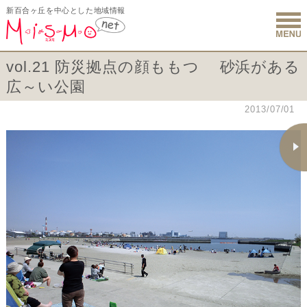
新百合ヶ丘を中心とした地域情報
新百合ヶ丘 
vol.21 防災拠点の顔ももつ 砂浜がある
広～い公園
2013/07/01