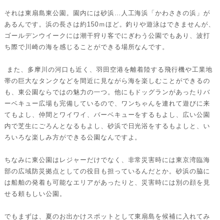
それは東扇島東公園。園内には砂浜…人工海浜「かわさきの浜」が
あるんです。浜の長さは約150ｍほど。釣りや遊泳はできませんが、
ゴールデンウイークには潮干狩り客でにぎわう公園でもあり、波打
ち際で川崎の海を感じることができる場所なんです。
また、多摩川の河口も近く、羽田空港を離着陸する飛行機や工業地
帯の巨大なタンクなどを間近に見ながら海を楽しむことができるの
も、東公園ならではの魅力の一つ。他にもドッグランがあったりバ
ーベキュー広場も完備しているので、ワンちゃんを連れて遊びに来
てもよし、仲間とワイワイ、バーベキューをするもよし、広い公園
内で芝生にごろんとなるもよし、砂浜で日光浴をするもよしと、い
ろいろな楽しみ方ができる公園なんですよ。
ちなみに東公園はレジャーだけでなく、非常災害時には東京湾臨海
部の広域防災拠点としての役目も担っているんだとか。砂浜の脇に
は船舶の発着も可能なエリアがあったりと、災害時には別の顔を見
せる頼もしい公園。
でもまずは、夏のお出かけスポットとして東扇島を候補に入れてみ