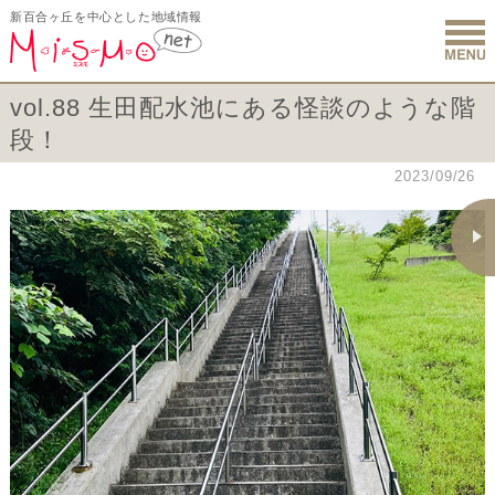
新百合ヶ丘を中心とした地域情報
新百合ヶ丘 
vol.88 生田配水池にある怪談のような階
段！
2023/09/26