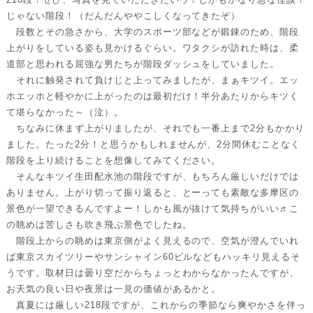
じゃない階段！（だんだんややこしくなってきたぞ）
段数とその急さから、大学のスポーツ部などが鍛錬のため、階段
上がりをしている姿も見かけるぐらい。ワタクシが訪れた時は、柔
道部と思われる屈強な男たちが階段ダッシュをしていました。
それに触発されて負けじと上ってみましたが、まぁキツイ。エッ
ホエッホと軽やかに上がったのは最初だけ！半分あたりからキツく
て堪らなかった～（泣）。
ちなみに休まず上がりましたが、それでも一番上まで2分もかかり
ました。たった2分！と思うかもしれませんが、2分間休むことなく
階段を上り続けることを想像してみてください。
そんなキツイ生田配水池の階段ですが、もちろん厳しいだけでは
ありません。上がり切って振り返ると、とーっても素敵な多摩区の
景色が一望できるんですよー！しかも風が抜けて気持ちがいい♬こ
の眺めは苦しさも吹き飛ぶ景色でしたね。
階段上からの眺めは東京側がよく見えるので、空気が澄んでいれ
ば東京スカイツリーやサンシャイン60ビルなどもハッキリ見えるそ
うです。取材日は曇り空だからちょっとわからなかったんですが、
お天気の良い日や夜景は一見の価値があるかと。
真夏には厳しい218段ですが、これからの季節なら爽やかさを伴っ