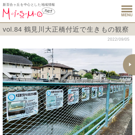
新百合ヶ丘を中心とした地域情報
新百合ヶ丘 
vol.84 鶴見川大正橋付近で生きもの観察
2022/09/05