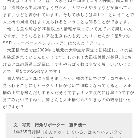
例えば「オイカワ」は、大きさ13～15㎝でコイの仲間。鶴見川で
は上流域から中流域でよく見られ、カワセミやサギなどが食べてい
ます、などと書かれています。そして珍しさは星1つ！ということで
大正橋の周辺ではよく見られるということも知ることができます。
他にも魚や鳥など20種以上の情報が載っていて見ていて楽しいん
ですが、そうなるとレアな生きものも気になりませんか？星5つの
SSR（スーパースペシャルレア）はなんと「アユ」。
大正橋付近では2009年に地元の大学生が調査で初確認し、その後
も確認されているんだそうです。しかも！大正橋付近が鶴見川にお
けるアユの最遡上記録に！でもやっぱり数は少なく珍しいというこ
とで、星5つのSSRなんです！
個人的にはアユにも驚きましたが、橋の周辺でアブラコウモリが
見られることにもビックリ！日が傾いて薄暗くなってくると、大正
橋の上空を飛んだりするんだそうですよ！レア度的には星2つですが
見てみたいですね～。皆さんも大正橋付近の生きものの観察はいか
がですか？
文・写真 街角リポーター 藤田優一
1年365日行脚（あんぎゃ）している、はぁ〜いフジタで