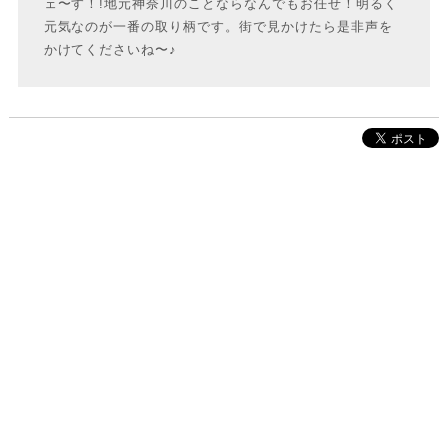
ェ〜す！!地元神奈川のことならなんでもお任せ！明るく
元気なのが一番の取り柄です。街で見かけたら是非声を
かけてくださいね〜♪
株式会社インクルーブ
プレスリリース
利用規約
プライバシーポリシー
お問い合わせ
サイトマップ