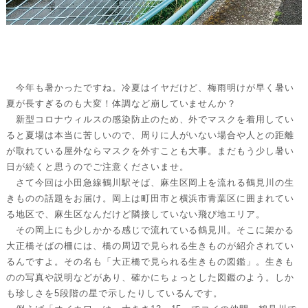
今年も暑かったですね。冷夏はイヤだけど、梅雨明けが早く暑い
夏が長すぎるのも大変！体調など崩していませんか？
新型コロナウィルスの感染防止のため、外でマスクを着用してい
ると夏場は本当に苦しいので、周りに人がいない場合や人との距離
が取れている屋外ならマスクを外すことも大事。まだもう少し暑い
日が続くと思うのでご注意くださいませ。
さて今回は小田急線鶴川駅そば、麻生区岡上を流れる鶴見川の生
きものの話題をお届け。岡上は町田市と横浜市青葉区に囲まれてい
る地区で、麻生区なんだけど隣接していない飛び地エリア。
その岡上にも少しかかる感じで流れている鶴見川。そこに架かる
大正橋そばの柵には、橋の周辺で見られる生きものが紹介されてい
るんですよ。その名も「大正橋で見られる生きもの図鑑」。生きも
のの写真や説明などがあり、確かにちょっとした図鑑のよう。しか
も珍しさを5段階の星で示したりしているんです。