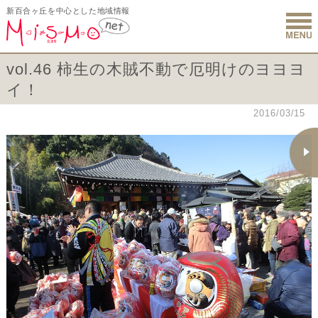
新百合ヶ丘を中心とした地域情報
新百合ヶ丘 
vol.46 柿生の木賊不動で厄明けのヨヨヨ
イ！
2016/03/15