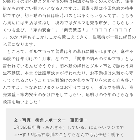
の終わりの初不動とダルマ市の時は周辺から多くの人が訪れ、住宅
街がものすごい賑わいとなるんですよ。最寄り駅は小田急線の柿生
駅ですが、初不動の当日は臨時バスも出るくらいなんです。もちろ
ん周辺には出店は並ぶし、境内ではダルマを売る市が、こちらもい
くつも並び、「家内安全！」「商売繁盛！」「ヨヨヨイ♪ヨヨヨイ
♪」のかけ声もそこかしこから聞こえてきて、住宅街が一気に縁日の
光景になります。
ところで、ダルマ市って普通は年の暮れに開かれますが、麻生不
動院のは年明けの１月末。なので、「関東の納めのダルマ市」とも
言われているんだそうです。初不動の縁日とダルマ市とで賑わう麻
生不動院。本堂では護摩炊きが行われたり、お不動様は火難から守
ってくれるということで火難除けのお札やお守りを求める方も多い
んですよ。ちなみにワタクシはお守りではなく、ダルマを購入。商
売繁盛・家内安全のかけ声をしてもらい、厄明けの今年のさらなる
飛躍を願いました！
文・写真 街角レポーター 藤田優一
1年365日行脚（あんぎゃ）している、はぁ〜いフジタで
ェ〜す！!地元神奈川のことならなんでもお任せ！明るく