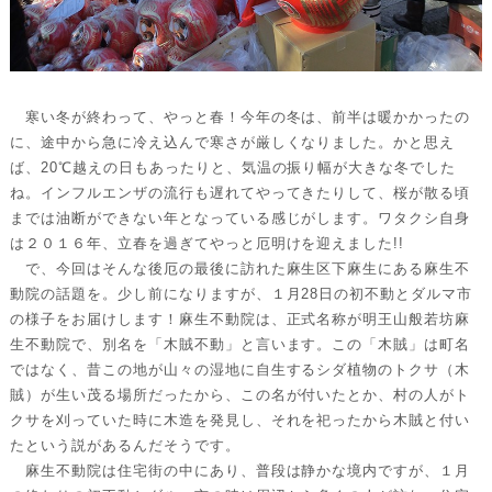
寒い冬が終わって、やっと春！今年の冬は、前半は暖かかったの
に、途中から急に冷え込んで寒さが厳しくなりました。かと思え
ば、20℃越えの日もあったりと、気温の振り幅が大きな冬でした
ね。インフルエンザの流行も遅れてやってきたりして、桜が散る頃
までは油断ができない年となっている感じがします。ワタクシ自身
は２０１６年、立春を過ぎてやっと厄明けを迎えました!!
で、今回はそんな後厄の最後に訪れた麻生区下麻生にある麻生不
動院の話題を。少し前になりますが、１月28日の初不動とダルマ市
の様子をお届けします！麻生不動院は、正式名称が明王山般若坊麻
生不動院で、別名を「木賊不動」と言います。この「木賊」は町名
ではなく、昔この地が山々の湿地に自生するシダ植物のトクサ（木
賊）が生い茂る場所だったから、この名が付いたとか、村の人がト
クサを刈っていた時に木造を発見し、それを祀ったから木賊と付い
たという説があるんだそうです。
麻生不動院は住宅街の中にあり、普段は静かな境内ですが、１月