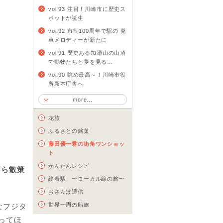
vol.93 注目！川崎市に歴史ス
ポットが誕生
vol.92 市制100周年で駅の 発
車メロディーが新たに
vol.91 歴史ある加瀬山の山頂
で動物たちと夢を見る…
vol.90 眺め最高～！川崎市役
所新本庁舎へ
more...
花旅
ふるさとの銘菓
藤田優一君の街角ワンショッ
ト
かんたんレシピ
がら散策
終着駅 〜ローカル線の旅〜
おさんぽ通信
世界一周の船旅
なフジタ
ってほ