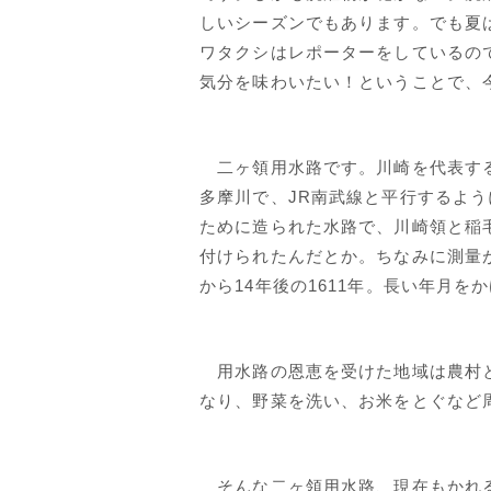
しいシーズンでもあります。でも夏
ワタクシはレポーターをしているの
気分を味わいたい！ということで、
二ヶ領用水路です。川崎を代表する
多摩川で、JR南武線と平行するよ
ために造られた水路で、川崎領と稲
付けられたんだとか。ちなみに測量
から14年後の1611年。長い年月を
用水路の恩恵を受けた地域は農村と
なり、野菜を洗い、お米をとぐなど
そんな二ヶ領用水路、現在もかれる