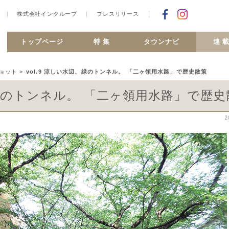
株式会社インクルーブ
プレスリリース
Facebookで
合ヶ丘 MiSMO net
トップページ
特 集
タウンナビ
連 
ョット
>
vol.9 涼しい水辺、緑のトンネル。 「二ヶ領用水路」で歴史散策
辺、緑のトンネル。 「二ヶ領用水路」で歴史
2