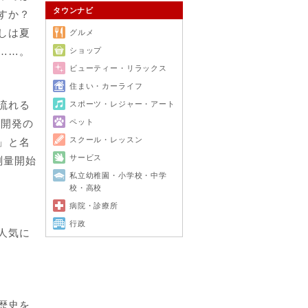
タウンナビ
すか？
しは夏
グルメ
……。
ショップ
ビューティー・リラックス
住まい・カーライフ
流れる
スポーツ・レジャー・アート
田開発の
ペット
スクール・レッスン
」と名
サービス
測量開始
私立幼稚園・小学校・中学
校・高校
病院・診療所
行政
人気に
歴史を