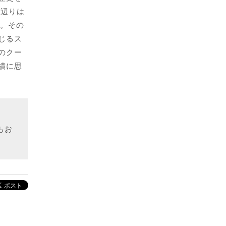
の辺りは
ル。その
じるス
のクー
績に思
もお