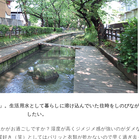
」。生活用水として暮らしに溶け込んでいた往時をしのびな
したい。
かがお過ごしですか？湿度が高くジメジメ感が強いのがダメ
濯好き（笑）としてはパリッと衣類が乾かないので早く過ぎ去