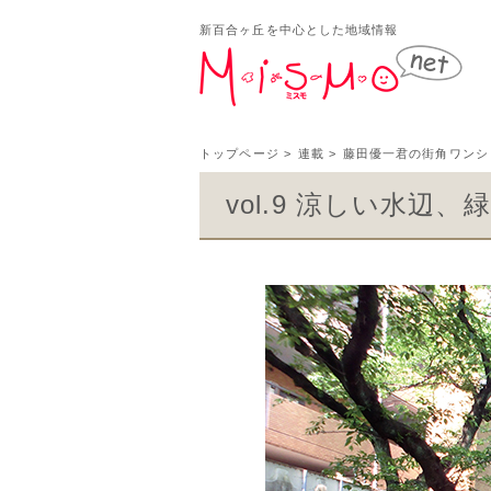
新百合ヶ丘を中心とした地域情報
新百
トップページ
>
連載
>
藤田優一君の街角ワンシ
vol.9 涼しい水