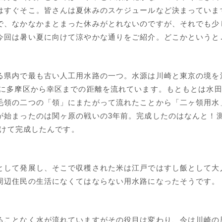
はすぐそこ。皆さんは夏休みのスケジュールなど決まっていま
で、なかなかまとまった休みがとれないのですが、それでも少
今回は暑い夏に向けて涼やかな通りをご紹介。どこかというと
県内で最も古い人工用水路の一つ。水源は川崎と東京の境を
うに多摩区から幸区までの距離を流れています。もともとは水
毛領の二つの「領」にまたがって流れたことから「二ヶ領用水
が始まったのは関ヶ原の戦いの3年前。完成したのはなんと！
かけて完成したんです。
して発展し、そこで収穫された米は江戸ではすし飯として大
周辺住民の生活になくてはならない用水路になったそうです。
ことなく水が流れていますがその役目は変わり、今は川崎の