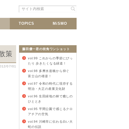
シェア
載
TOPICS
MiSMO
藤田優一君の街角ワンショット
散策
vol.99 これからの季節にぴっ
たり 歩きたくなる緑道！
012/07/01
vol.98 多摩水道橋から仰ぐ
富士山の雄姿！
vol.97 令和の時代に現存する
明治・大正の産業文化財
vol.96 生田緑地の林で癒しの
ひととき
vol.95 平間公園で感じるクロ
アチアの空気
vol.94 川崎市に伝わる白い大
蛇の伝説