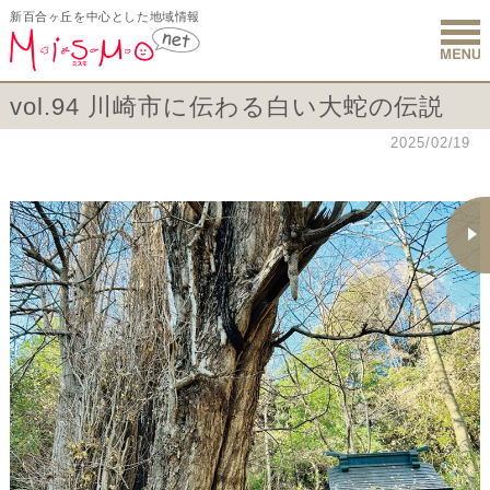
新百合ヶ丘を中心とした地域情報
新百合ヶ丘 
vol.94 川崎市に伝わる白い大蛇の伝説
2025/02/19