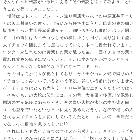
そんな白ヘビ伝説が中原区にある!?その伝説を追ってみよう！とい
うことで行ってきましたよ。
場所はモトスミ・ブレーメン通り商店街を抜けた中原区井田エリ
アの矢上川沿いの近く。川沿いから住宅街に入り、民家の脇の細い
坂道を上った井田長瀬緑地がそう。細い坂を少し進むとパッと開け
て、目の前には大イチョウとその横に小さな祠が。周りはＵ字型に
大イチョウを囲むように崖になっており、木々に覆われています。
ワタクシが訪れたのは黄葉した葉が散った後。一面イチョウの葉で
覆われ黄色の絨毯になっていて、そこに小さな祠がポツンとあり、
なんとも言えない幻想的な空間になっていました。
その祠は毘沙門天が祀られており、その主が白い大蛇で隣りの大
イチョウにすみついているという伝説。詳しい樹齢は分かりません
が、イチョウはとても大きく１００年単位で生きてきたものでは？
そもそもこの大蛇の伝説には、その昔、大暴風で多摩川が氾濫し
周辺の村が危険に陥ったとき、その白い大蛇が洪水の中を泳ぎ回
り、氾濫を防いだという言い伝えがあるんだそう。なので地元の人
は祠も大イチョウも大切にしているんだとか。白い大蛇…金運だけ
でなく村の窮地を救ってもいた!?
それにしても大イチョウのサイズから考えると、さぞかしヘビも
大きかったのかも!?まさにこれは「へービ（蛇）ックリ！」な伝説