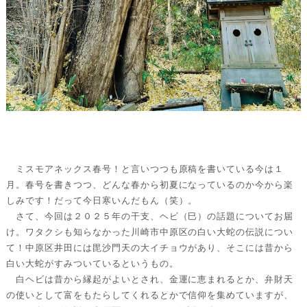
ミスモアネックス春号！と言いつつも原稿を書いている今は１
月。春号を書きつつ、どんな春から初夏になっているのか今から楽
しみです！だって今日寒いんだもん（笑）。
さて、今回は２０２５年の干支、ヘビ（巳）の話題についてお届
け。ワタクシも知らなかった川崎市中原区の白い大蛇の伝説につい
て！中原区井田には毘沙門天の大イチョウがあり、そこには昔から
白い大蛇がすみついているというもの。
白ヘビは昔から縁起がよいとされ、金運に恵まれるとか、弁財天
の使いとして富をもたらしてくれるとかで信仰を集めていますが、