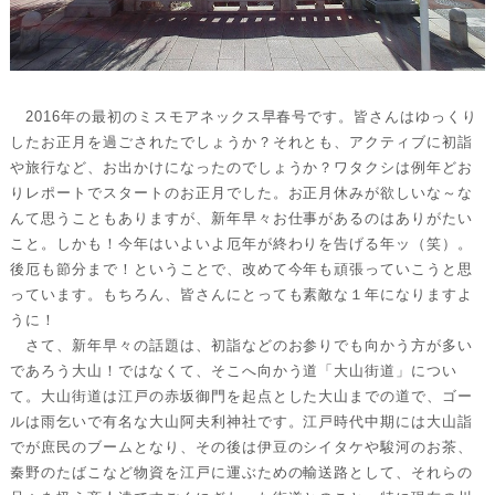
2016年の最初のミスモアネックス早春号です。皆さんはゆっくり
したお正月を過ごされたでしょうか？それとも、アクティブに初詣
や旅行など、お出かけになったのでしょうか？ワタクシは例年どお
りレポートでスタートのお正月でした。お正月休みが欲しいな～な
んて思うこともありますが、新年早々お仕事があるのはありがたい
こと。しかも！今年はいよいよ厄年が終わりを告げる年ッ（笑）。
後厄も節分まで！ということで、改めて今年も頑張っていこうと思
っています。もちろん、皆さんにとっても素敵な１年になりますよ
うに！
さて、新年早々の話題は、初詣などのお参りでも向かう方が多い
であろう大山！ではなくて、そこへ向かう道「大山街道」につい
て。大山街道は江戸の赤坂御門を起点とした大山までの道で、ゴー
ルは雨乞いで有名な大山阿夫利神社です。江戸時代中期には大山詣
でが庶民のブームとなり、その後は伊豆のシイタケや駿河のお茶、
秦野のたばこなど物資を江戸に運ぶための輸送路として、それらの