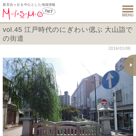
新百合ヶ丘を中心とした地域情報
新百合ヶ丘 
vol.45 江戸時代のにぎわい偲ぶ 大山詣で
の街道
2016/01/08