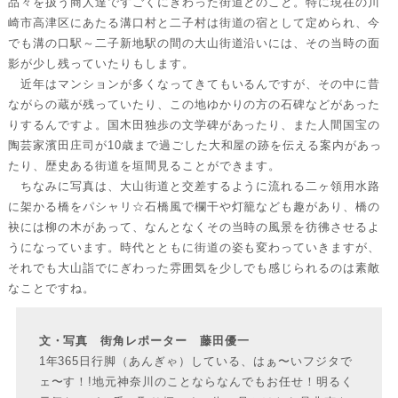
品々を扱う商人達ですごくにぎわった街道とのこと。特に現在の川
崎市高津区にあたる溝口村と二子村は街道の宿として定められ、今
でも溝の口駅～二子新地駅の間の大山街道沿いには、その当時の面
影が少し残っていたりもします。
近年はマンションが多くなってきてもいるんですが、その中に昔
ながらの蔵が残っていたり、この地ゆかりの方の石碑などがあった
りするんですよ。国木田独歩の文学碑があったり、また人間国宝の
陶芸家濱田庄司が10歳まで過ごした大和屋の跡を伝える案内があっ
たり、歴史ある街道を垣間見ることができます。
ちなみに写真は、大山街道と交差するように流れる二ヶ領用水路
に架かる橋をパシャリ☆石橋風で欄干や灯籠なども趣があり、橋の
袂には柳の木があって、なんとなくその当時の風景を彷彿させるよ
うになっています。時代とともに街道の姿も変わっていきますが、
それでも大山詣でにぎわった雰囲気を少しでも感じられるのは素敵
なことですね。
文・写真 街角レポーター 藤田優一
1年365日行脚（あんぎゃ）している、はぁ〜いフジタで
ェ〜す！!地元神奈川のことならなんでもお任せ！明るく