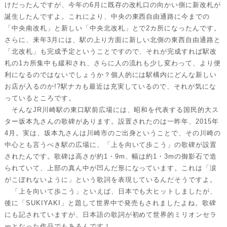
けだったんですが、今年の6月に既存の改札口の向かい側に新改札が
誕生したんですよ。これにより、中央の東西自由通路に今までの
「中央南改札」と新しい「中央北改札」とで2カ所になったんです。
さらに、来年3月には、駅の上り方面に新しい北側の東西自由通路と
「北改札」も完成予定ということですので、それが完成すれば駅改
札の1カ所集中も緩和され、さらに人の流れも少し変わって、より便
利になるのではないでしょうか？個人的には駅構内にどんな新しい
お店が入るのか!?駅ナカも最近は充実しているので、それが気にな
っているところです。
そんなJR川崎駅の東口駅前広場には、昭和を代表する国民的大ス
ター坂本九さんの歌碑があります。設置されたのは一昨年、2015年
4月。実は、坂本九さんは川崎市のご出身ということで、その川崎の
中心とも言うべき駅の広場に、「上を向いて歩こう」の歌碑が設置
されたんです。歌碑は高さが約1・9m、幅は約1・3mの御影石で造
られていて、上部の真ん中が凹んだ形になっています。これは「涙
がこぼれないように」という歌詞を表現しているんだそうですよ。
「上を向いて歩こう」といえば、日本でも大ヒットしましたが、
後に「SUKIYAKI」と題して世界中で発売もされましたよね。歌碑
にも記されていますが、日本語の歌詞が初めて世界的ミリオンセラ
ーとなった作品でもあるんです！