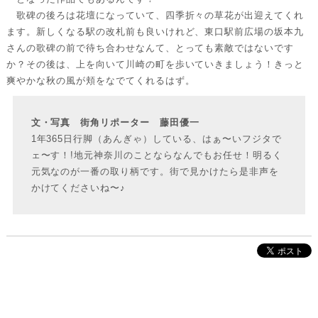
歌碑の後ろは花壇になっていて、四季折々の草花が出迎えてくれ
ます。新しくなる駅の改札前も良いけれど、東口駅前広場の坂本九
さんの歌碑の前で待ち合わせなんて、とっても素敵ではないです
か？その後は、上を向いて川崎の町を歩いていきましょう！きっと
爽やかな秋の風が頬をなでてくれるはず。
文・写真 街角リポーター 藤田優一
1年365日行脚（あんぎゃ）している、はぁ〜いフジタで
ェ〜す！!地元神奈川のことならなんでもお任せ！明るく
元気なのが一番の取り柄です。街で見かけたら是非声を
かけてくださいね〜♪