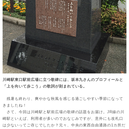
川崎駅東口駅前広場に立つ歌碑には、坂本九さんのプロフィールと
「上を向いて歩こう」の歌詞が刻まれている。
残暑も終わり、爽やかな秋風を感じる過ごしやすい季節になって
きましたね！
さて、今回は川崎駅と駅前広場の歌碑の話題をお届け。JR線の川
崎駅といえば、利用者が多いのでおなじみですが、意外にも改札口
は少ないってご存じでしたか？元々、中央の東西自由通路の1カ所だ