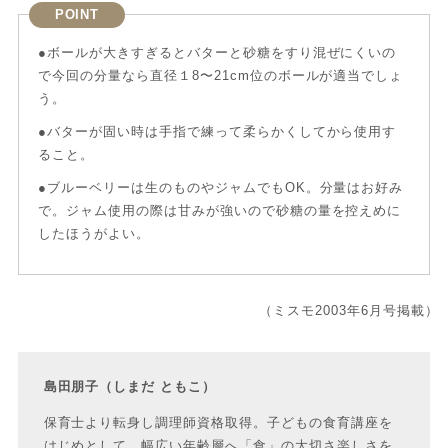
POINT
●ボールが大きすぎるとバターと砂糖をすり混ぜにくいの
で今回の分量なら直径１8〜21cm位のボールが適当でしょ
う。
●バターが固い時は手指で練って柔らかくしてから使用す
ること。
●ブルーベリーは生のものやジャムでもOK。分量はお好み
で。ジャム使用の際は甘みが強いので砂糖の量を控えめに
したほうがよい。
（ミスモ2003年6月号掲載）
島田朋子（しまだ ともこ）
保育士より転身し調理師資格取得。子どもの食育講座を
はじめとして、幅広い年齢層へ「食」の大切さ楽しさを