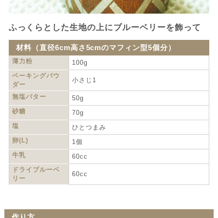
ふっくらとした生地の上にブルーベリーを飾って
材料（直径6cm高さ5cmのマフィン型5個分）
薄力粉
100g
ベーキングパウ
小さじ1
ダー
無塩バター
50g
砂糖
70g
塩
ひとつまみ
卵(L)
1個
牛乳
60cc
ドライブルーベ
60cc
リー
作り方