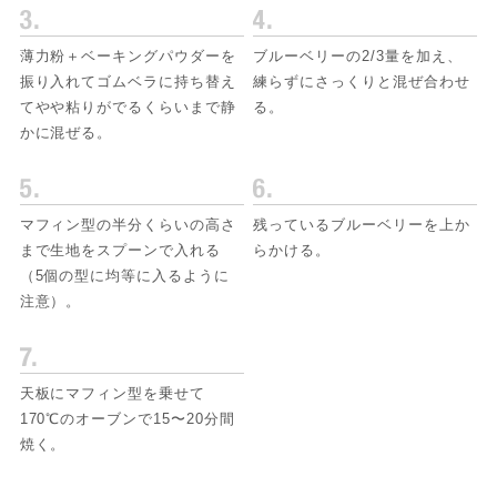
薄力粉＋ベーキングパウダーを
ブルーベリーの2/3量を加え、
振り入れてゴムベラに持ち替え
練らずにさっくりと混ぜ合わせ
てやや粘りがでるくらいまで静
る。
かに混ぜる。
マフィン型の半分くらいの高さ
残っているブルーベリーを上か
まで生地をスプーンで入れる
らかける。
（5個の型に均等に入るように
注意）。
天板にマフィン型を乗せて
170℃のオーブンで15〜20分間
焼く。