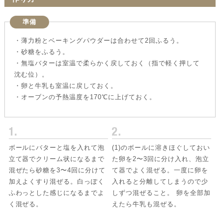
準備
・薄力粉とベーキングパウダーは合わせて2回ふるう。
・砂糖をふるう。
・無塩バターは室温で柔らかく戻しておく（指で軽く押して
沈む位）。
・卵と牛乳も室温に戻しておく。
・オーブンの予熱温度を170℃に上げておく。
ボールにバターと塩を入れて泡
(1)のボールに溶きほぐしておい
立て器でクリーム状になるまで
た卵を2〜3回に分け入れ、泡立
混ぜたら砂糖を3〜4回に分けて
て器でよく混ぜる。一度に卵を
加えよくすり混ぜる。白っぽく
入れると分離してしまうので少
ふわっとした感じになるまでよ
しずつ混ぜること。 卵を全部加
く混ぜる。
えたら牛乳も混ぜる。