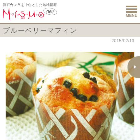
新百合ヶ丘を中心とした地域情報
新百合ヶ丘 
ブルーベリーマフィン
2015/02/13