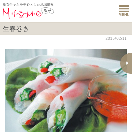
新百合ヶ丘を中心とした地域情報
新百合ヶ丘 
生春巻き
2015/02/11