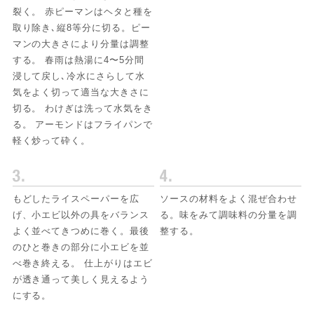
裂く。 赤ピーマンはヘタと種を
取り除き､縦8等分に切る。ピー
マンの大きさにより分量は調整
する。 春雨は熱湯に4〜5分間
浸して戻し､冷水にさらして水
気をよく切って適当な大きさに
切る。 わけぎは洗って水気をき
る。 アーモンドはフライパンで
軽く炒って砕く。
もどしたライスペーパーを広
ソースの材料をよく混ぜ合わせ
げ、小エビ以外の具をバランス
る。味をみて調味料の分量を調
よく並べてきつめに巻く。最後
整する。
のひと巻きの部分に小エビを並
べ巻き終える。 仕上がりはエビ
が透き通って美しく見えるよう
にする。