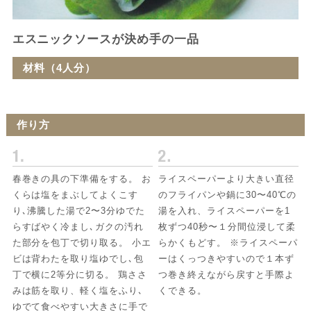
エスニックソースが決め手の一品
材料（4人分）
作り方
春巻きの具の下準備をする。 お
ライスペーパーより大きい直径
くらは塩をまぶしてよくこす
のフライパンや鍋に30〜40℃の
り､沸騰した湯で2〜3分ゆでた
湯を入れ、ライスペーパーを1
らすばやく冷まし､ガクの汚れ
枚ずつ40秒〜１分間位浸して柔
た部分を包丁で切り取る。 小エ
らかくもどす。 ※ライスペーパ
ビは背わたを取り塩ゆでし､包
ーはくっつきやすいので１本ず
丁で横に2等分に切る。 鶏ささ
つ巻き終えながら戻すと手際よ
みは筋を取り、軽く塩をふり､
くできる。
ゆでて食べやすい大きさに手で