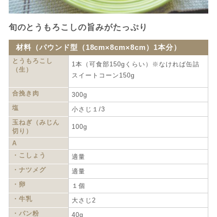
旬のとうもろこしの旨みがたっぷり
材料（パウンド型（18cm×8cm×8cm）1本分）
とうもろこし
1本（可食部150gくらい）※なければ缶詰
（生）
スイートコーン150g
合挽き肉
300g
塩
小さじ１/3
玉ねぎ（みじん
100g
切り）
A
・こしょう
適量
・ナツメグ
適量
・卵
１個
・牛乳
大さじ2
・パン粉
40g