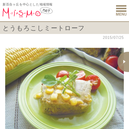
新百合ヶ丘を中心とした地域情報
新百合ヶ丘 
とうもろこしミートローフ
2015/07/25