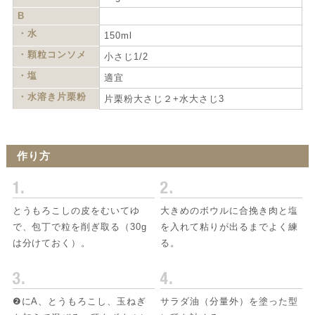
B
・水
150ml
・顆粒コンソメ
小さじ1/2
・塩
適宜
・水溶き片栗粉
片栗粉大さじ２+水大さじ3
作り方
とうもろこしの皮をむいてゆ
大きめのボウルに合挽き肉と塩
で、包丁で粒を削ぎ取る（30g
を入れて粘りが出るまでよく練
は分けておく）。
る。
❷にA、とうもろこし、玉ねぎ
サラダ油（分量外）を塗った型