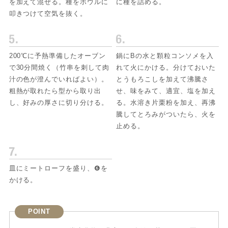
を加えて混ぜる。種をボウルに
に種を詰める。
叩きつけて空気を抜く。
200℃に予熱準備したオーブン
鍋にBの水と顆粒コンソメを入
で30分間焼く（竹串を刺して肉
れて火にかける。分けておいた
汁の色が澄んでいればよい）。
とうもろこしを加えて沸騰さ
粗熱が取れたら型から取り出
せ、味をみて、適宜、塩を加え
し、好みの厚さに切り分ける。
る。水溶き片栗粉を加え、再沸
騰してとろみがついたら、火を
止める。
皿にミートローフを盛り、❻を
かける。
POINT