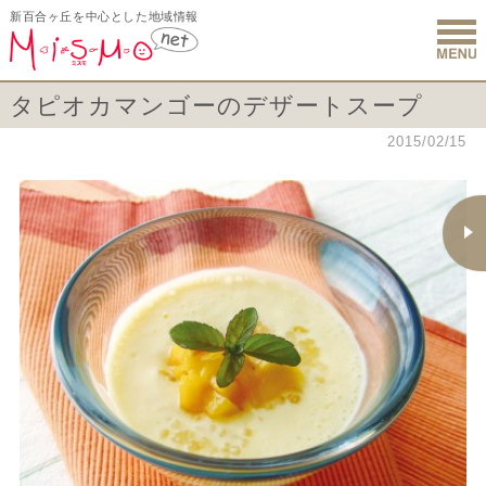
新百合ヶ丘を中心とした地域情報
新百合ヶ丘 
タピオカマンゴーのデザートスープ
2015/02/15