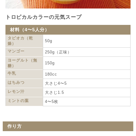
トロピカルカラーの元気スープ
材料（4〜5人分）
タピオカ（乾
50g
燥）
マンゴー
250g（正味）
ヨーグルト（無
150g
糖）
牛乳
180cc
はちみつ
大さじ4〜5
レモン汁
大さじ1.5
ミントの葉
4〜5枚
作り方