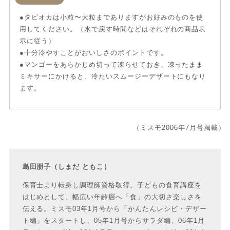
●タピオカは小粒〜大粒までありますがお好みのものを使
用してください。（水で戻す時間などはそれぞれの商品表
示に従う）
●十分冷やすことがおいしさのポイントです。
●マンゴーをあらかじめ切って凍らせておき、凍ったまま
ミキサーにかけると、冷たいスムージーデザートにもなり
ます。
（ミスモ2006年7月号掲載）
島田朋子（しまだ ともこ）
保育士より転身し調理師資格取得。子どもの食育講座を
はじめとして、幅広い年齢層へ「食」の大切さ楽しさを
伝える。ミスモ03年1月号から「かんたんレシピ・デザー
ト編」をスタートし、05年1月号からサラダ編、06年1月