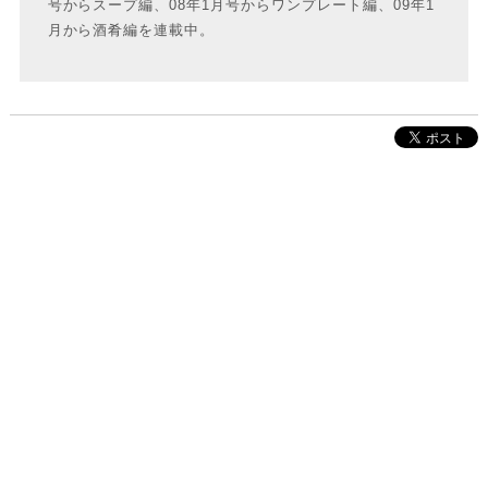
号からスープ編、08年1月号からワンプレート編、09年1
月から酒肴編を連載中。
株式会社インクルーブ
プレスリリース
利用規約
プライバシーポリシー
お問い合わせ
サイトマップ