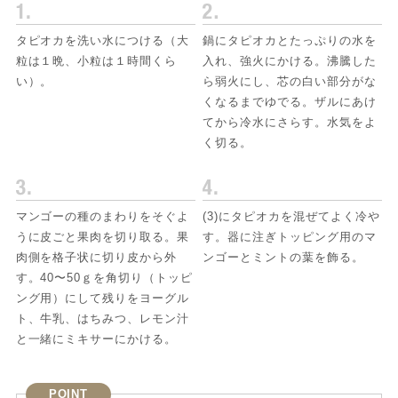
タピオカを洗い水につける（大
鍋にタピオカとたっぷりの水を
粒は１晩、小粒は１時間くら
入れ、強火にかける。沸騰した
い）。
ら弱火にし、芯の白い部分がな
くなるまでゆでる。ザルにあけ
てから冷水にさらす。水気をよ
く切る。
マンゴーの種のまわりをそぐよ
(3)にタピオカを混ぜてよく冷や
うに皮ごと果肉を切り取る。果
す。器に注ぎトッピング用のマ
肉側を格子状に切り皮から外
ンゴーとミントの葉を飾る。
す。40〜50ｇを角切り（トッピ
ング用）にして残りをヨーグル
ト、牛乳、はちみつ、レモン汁
と一緒にミキサーにかける。
POINT