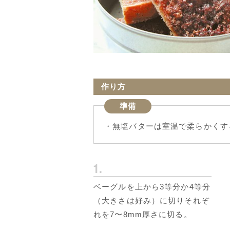
作り方
準備
・無塩バターは室温で柔らかくす
ベーグルを上から3等分か4等分
（大きさは好み）に切りそれぞ
れを7〜8mm厚さに切る。