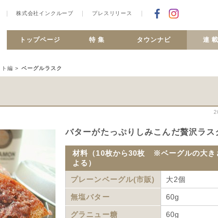
株式会社インクルーブ
プレスリリース
Facebookで
合ヶ丘 MiSMO net
トップページ
特 集
タウンナビ
連 
ート編
>
ベーグルラスク
2
バターがたっぷりしみこんだ贅沢ラス
材料（10枚から30枚 ※ベーグルの大き
よる）
プレーンベーグル(市販)
大2個
無塩バター
60g
グラニュー糖
60g