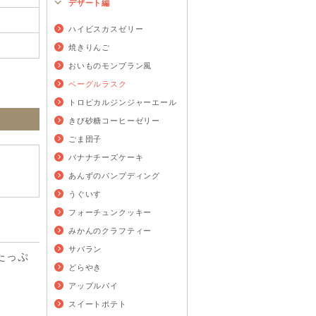
デザート編
ハイビスカスゼリー
焼きりんご
おいものモンブラン風
ベーグルラスク
トロピカルジンジャーエール
きび砂糖コーヒーゼリー
ごま団子
バナナチーズケーキ
あんずのパンプディング
うぐいす
フォーチュンクッキー
みかんのクラフティー
サバラン
たっぷ
どらやき
アップルパイ
スイートポテト