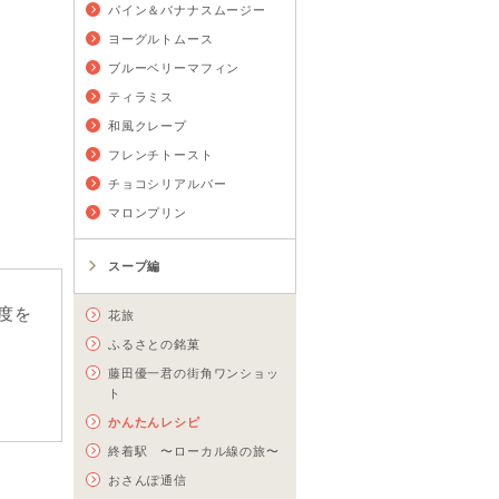
パイン＆バナナスムージー
ヨーグルトムース
ブルーベリーマフィン
ティラミス
和風クレープ
フレンチトースト
チョコシリアルバー
マロンプリン
スープ編
度を
花旅
ふるさとの銘菓
藤田優一君の街角ワンショッ
ト
かんたんレシピ
終着駅 〜ローカル線の旅〜
おさんぽ通信