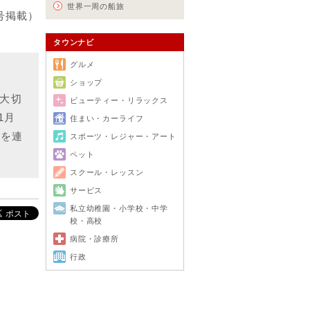
世界一周の船旅
月号掲載）
タウンナビ
グルメ
ショップ
大切
ビューティー・リラックス
1月
住まい・カーライフ
編を連
スポーツ・レジャー・アート
ペット
スクール・レッスン
サービス
私立幼稚園・小学校・中学
校・高校
病院・診療所
行政