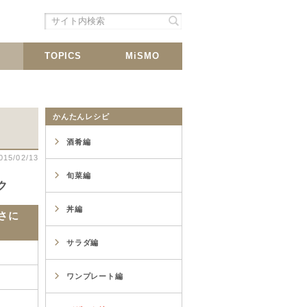
シェア
載
TOPICS
MiSMO
かんたんレシピ
酒肴編
015/02/13
旬菜編
ク
丼編
さに
サラダ編
ワンプレート編