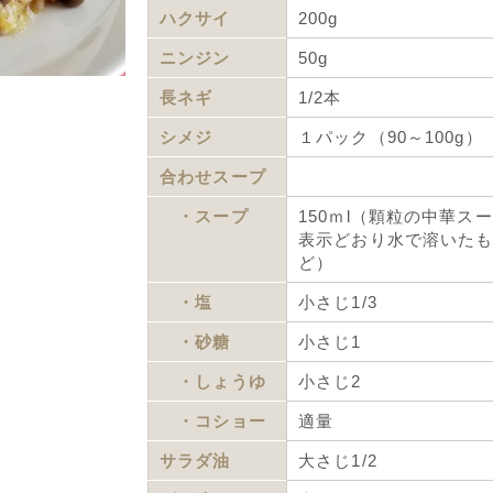
ハクサイ
200g
ニンジン
50g
長ネギ
1/2本
シメジ
１パック（90～100g）
合わせスープ
・スープ
150ｍl（顆粒の中華ス
表示どおり水で溶いた
ど）
・塩
小さじ1/3
・砂糖
小さじ1
・しょうゆ
小さじ2
・コショー
適量
サラダ油
大さじ1/2