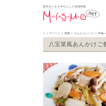
新百合ヶ丘を中心とした地域情報
新百
トップページ
>
連載
>
かんたんレシピ
>
丼編
八宝菜風あんかけご