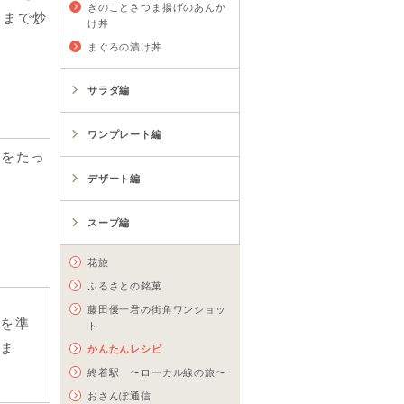
きのことさつま揚げのあんか
るまで炒
け丼
まぐろの漬け丼
サラダ編
ワンプレート編
❺をたっ
デザート編
スープ編
花旅
ふるさとの銘菓
藤田優一君の街角ワンショッ
量を準
ト
りま
かんたんレシピ
終着駅 〜ローカル線の旅〜
おさんぽ通信