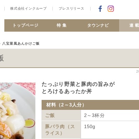
株式会社インクルーブ
プレスリリース
Facebookで
合ヶ丘 MiSMO net
トップページ
特 集
タウンナビ
連 
>
八宝菜風あんかけご飯
飯
2
たっぷり野菜と豚肉の旨みが
とろけるあったか丼
材料（2～3人分）
ご飯
2～3杯分
豚バラ肉（ス
150g
ライス）