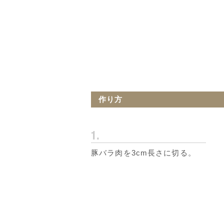
作り方
豚バラ肉を3cm長さに切る。