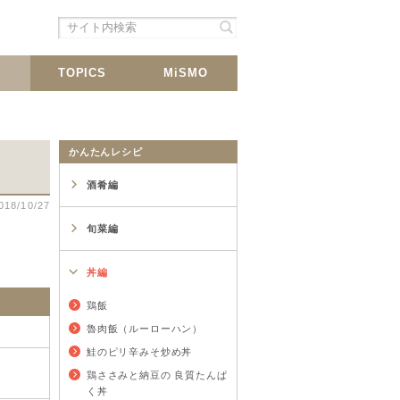
シェア
載
TOPICS
MiSMO
かんたんレシピ
酒肴編
018/10/27
旬菜編
丼編
鶏飯
魯肉飯（ルーローハン）
鮭のピリ辛みそ炒め丼
鶏ささみと納豆の 良質たんぱ
く丼