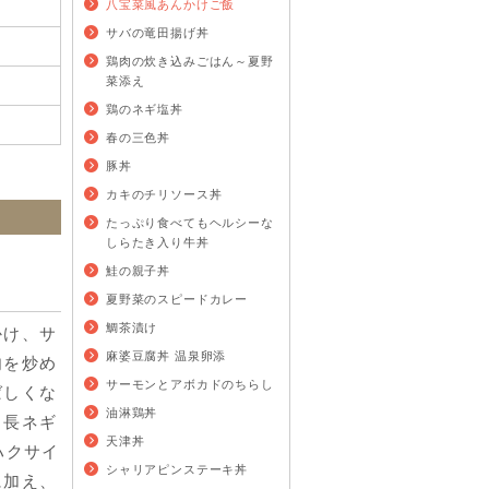
八宝菜風あんかけご飯
サバの竜田揚げ丼
鶏肉の炊き込みごはん～夏野
菜添え
鶏のネギ塩丼
春の三色丼
豚丼
カキのチリソース丼
たっぷり食べてもヘルシーな
しらたき入り牛丼
鮭の親子丼
夏野菜のスピードカレー
鯛茶漬け
かけ、サ
麻婆豆腐丼 温泉卵添
肉を炒め
サーモンとアボカドのちらし
ばしくな
油淋鶏丼
、長ネギ
天津丼
ハクサイ
シャリアピンステーキ丼
に加え、