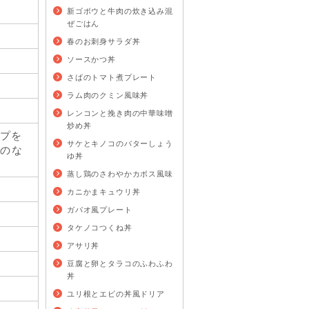
新ゴボウと牛肉の炊き込み混
ぜごはん
春のお刺身サラダ丼
ソースかつ丼
さばのトマト煮プレート
ラム肉のクミン風味丼
レンコンと挽き肉の中華味噌
炒め丼
ープを
サケとキノコのバターしょう
ものな
ゆ丼
蒸し鶏のさわやかカボス風味
カニかまキュウリ丼
ガパオ風プレート
タケノコつくね丼
アサリ丼
豆腐と卵とタラコのふわふわ
丼
ユリ根とエビの丼風ドリア