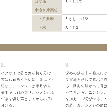
ゴマ油
大さじ1/2
水溶き片栗粉
・片栗粉
大さじ１+1/2
・水
大さじ2
ハクサイは芯と葉を切り分け、
深めの鍋を中～強火に
芯は3cm角くらいに、葉はざく
ラダ油を熱して豚バラ
切りに。ニンジンは半月切り、
る。豚肉の脂が出て香
長ネギは斜め切り、シメジは石
ってきたら、ニンジン
づきを切り落としてから小房に
を加え1～2分炒める。
分ける。
の芯、葉、シメジの順