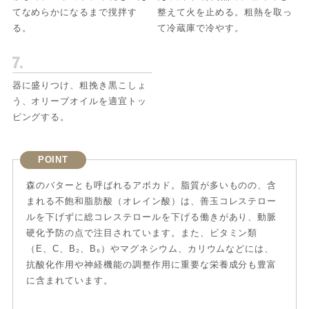
てなめらかになるまで撹拌す
整えて火を止める。粗熱を取っ
る。
て冷蔵庫で冷やす。
器に盛りつけ、粗挽き黒こしょ
う、オリーブオイルを適宜トッ
ピングする。
POINT
森のバターとも呼ばれるアボカド。脂質が多いものの、含
まれる不飽和脂肪酸（オレイン酸）は、善玉コレステロー
ルを下げずに総コレステロールを下げる働きがあり、動脈
硬化予防の点で注目されています。また、ビタミン類
（E、C、B₂、B₆）やマグネシウム、カリウムなどには、
抗酸化作用や神経機能の調整作用に重要な栄養成分も豊富
に含まれています。