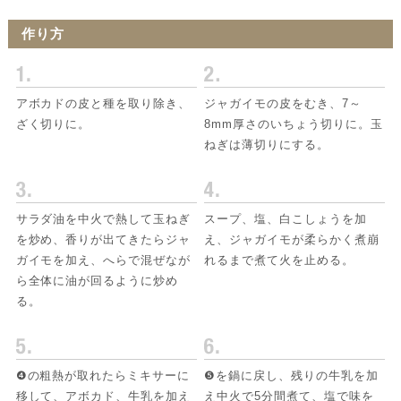
作り方
アボカドの皮と種を取り除き、
ジャガイモの皮をむき、7～
ざく切りに。
8mm厚さのいちょう切りに。玉
ねぎは薄切りにする。
サラダ油を中火で熱して玉ねぎ
スープ、塩、白こしょうを加
を炒め、香りが出てきたらジャ
え、ジャガイモが柔らかく煮崩
ガイモを加え、へらで混ぜなが
れるまで煮て火を止める。
ら全体に油が回るように炒め
る。
❹の粗熱が取れたらミキサーに
❺を鍋に戻し、残りの牛乳を加
移して、アボカド、牛乳を加え
え中火で5分間煮て、塩で味を