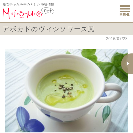
新百合ヶ丘を中心とした地域情報
新百合ヶ丘 
アボカドのヴィシソワーズ風
2016/07/23