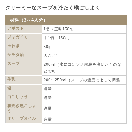
クリーミーなスープを冷たく喉ごしよく
材料（3～4人分）
アボカド
1個（正味150g）
ジャガイモ
中1個（150g）
玉ねぎ
50g
サラダ油
大さじ1
スープ
200ml（水にコンソメ顆粒を溶いたものな
どで可）
牛乳
200〜250ml（スープの濃度によって調整）
塩
適量
白こしょう
適量
粗挽き黒こしょ
適量
う
オリーブオイル
適量