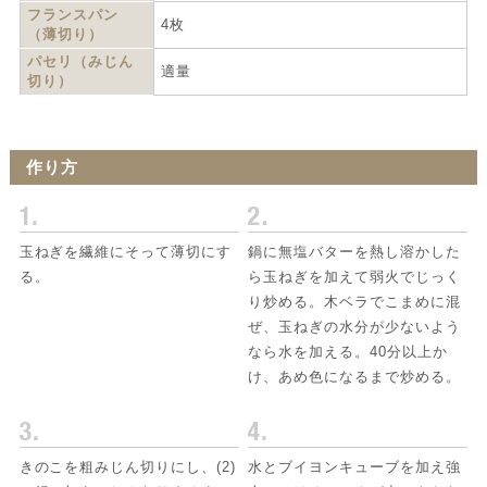
フランスパン
4枚
（薄切り）
パセリ（みじん
適量
切り）
作り方
玉ねぎを繊維にそって薄切にす
鍋に無塩バターを熱し溶かした
る。
ら玉ねぎを加えて弱火でじっく
り炒める。木ベラでこまめに混
ぜ、玉ねぎの水分が少ないよう
なら水を加える。40分以上か
け、あめ色になるまで炒める。
きのこを粗みじん切りにし、(2)
水とブイヨンキューブを加え強