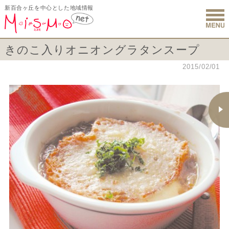
新百合ヶ丘を中心とした地域情報
新百合ヶ丘 
きのこ入りオニオングラタンスープ
2015/02/01