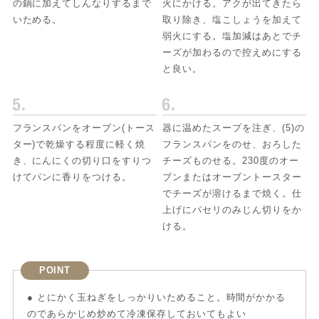
の鍋に加えてしんなりするまで
火にかける。アクが出てきたら
いためる。
取り除き、塩こしょうを加えて
弱火にする。塩加減はあとでチ
ーズが加わるので控えめにする
と良い。
フランスパンをオーブン(トース
器に温めたスープを注ぎ、(5)の
ター)で乾燥する程度に軽く焼
フランスパンをのせ、おろした
き、にんにくの切り口をすりつ
チーズものせる。230度のオー
けてパンに香りをつける。
ブンまたはオーブントースター
でチーズが溶けるまで焼く。仕
上げにパセリのみじん切りをか
ける。
POINT
● とにかく玉ねぎをしっかりいためること。時間がかかる
のであらかじめ炒めて冷凍保存しておいてもよい