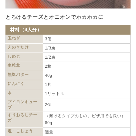
とろけるチーズとオニオンでホカホカに
材料（4人分）
玉ねぎ
3個
えのきだけ
1/3束
しめじ
1/2束
生椎茸
2枚
無塩バター
40g
にんにく
1片
水
1リットル
ブイヨンキュー
2個
ブ
すりおろしチー
（溶けるタイプのもの。ピザ用でも良い）
ズ
80g
塩・こしょう
適量