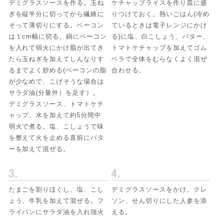
デミグラスソースを作る。玉ね
ケチャップライスを作り皿に盛
ぎを縦半分に切ってから繊維に
りつけておく。熱いごはん(冷め
そって薄切りにする。ベーコン
ているときは電子レンジにかけ
は１cm幅に切る。鍋にベーコン
る)に塩、白こしょう、バター、
を入れて弱火にかけ脂が出てき
トマトケチャップを加えてゴム
たら玉ねぎを加えてしんなりす
ベラで全体をむらなくよく混ぜ
るまでよく炒める(ベーコンの脂
合わせる。
が少なめで、こげそうな場合は
サラダ油(分量外）を足す）。
デミグラスソース、トマトケチ
ャップ、水を加えて約5分間中
弱火で煮る。塩、こしょうで味
を整えて火を止める直前にバタ
ーを加えて混ぜる。
たまごを割りほぐし、塩、こし
デミグラスソースをかけ、クレ
ょう、牛乳を加えて混ぜる。フ
ソン、せん切りにした人参を添
ライパンにサラダ油を入れ強火
える。