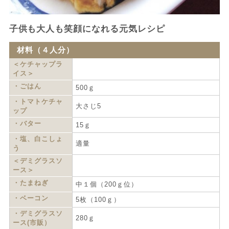
子供も大人も笑顔になれる元気レシピ
材料（４人分）
＜ケチャップラ
イス＞
・ごはん
500ｇ
・トマトケチャ
大さじ5
ップ
・バター
15ｇ
・塩、白こしょ
適量
う
＜デミグラスソ
ース＞
・たまねぎ
中１個（200ｇ位）
・ベーコン
5枚（100ｇ）
・デミグラスソ
280ｇ
ース(市販）