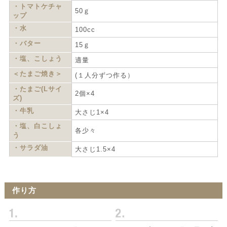
・トマトケチャ
50ｇ
ップ
・水
100cc
・バター
15ｇ
・塩、こしょう
適量
＜たまご焼き＞
(１人分ずつ作る）
・たまご(Lサイ
2個×4
ズ)
・牛乳
大さじ1×4
・塩、白こしょ
各少々
う
・サラダ油
大さじ1.5×4
作り方