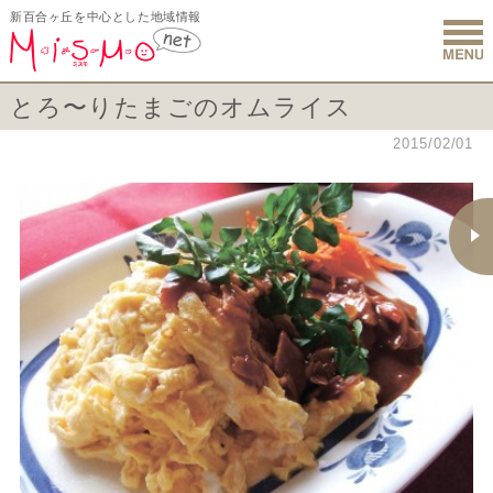
新百合ヶ丘を中心とした地域情報
新百合ヶ丘 
とろ〜りたまごのオムライス
2015/02/01