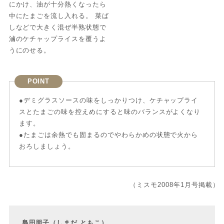
にかけ、油が十分熱くなったら
中にたまごを流し入れる。 菜ば
しなどで大きく混ぜ半熟状態で
滷のケチャップライスを覆うよ
うにのせる。
POINT
●デミグラスソースの味をしっかりつけ、ケチャップライ
スとたまごの味を控えめにすると味のバランスがよくなり
ます。
●たまごは余熱でも固まるのでやわらかめの状態で火から
おろしましょう。
（ミスモ2008年1月号掲載）
島田朋子（しまだ ともこ）