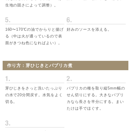
生地の固さによって調整）。
160〜170℃の油でからりと揚げ
好みのソースを添える。
る（中は火が通っているので表
面がきつね色になればよい）。
作り方：芽ひじきとパプリカ煮
芽ひじきをさっと洗いたっぷり
パプリカの種を取り縦5mm幅の
の水で20分間戻す。水気をよく
せん切りにする。大きなパプリ
切る。
カなら長さを半分にする。まい
たけは手でほぐす。