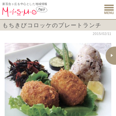
新百合ヶ丘を中心とした地域情報
新百合ヶ丘 
もちきびコロッケのプレートランチ
2015/02/11