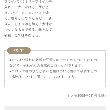
フライパンにオリーブオイルを
入れ、中火にかける。芽ひじ
き、パプリカ、まいたけを炒
め、香りが出てきたらだし、み
りん、しょうゆを加えて煮汁が
少なくなるまで煮る。味をみて
砂糖、塩で味を整える。
POINT
●もちきび以外の雑穀や豆類をゆでたものをつぶしたもの
などでもそれぞれの食感のコロッケができます。
●コロッケ種の水分が多いと揚げている途中で破裂するの
で型作りしやすい固さにしておきましょう。
（ミスモ2008年9月号掲載）