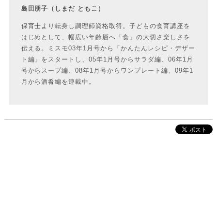
島田朋子（しまだ ともこ）
保育士より転身し調理師資格取得。子どもの食育講座を
はじめとして、幅広い年齢層へ「食」の大切さ楽しさを
伝える。ミスモ03年1月号から「かんたんレシピ・デザー
ト編」をスタートし、05年1月号からサラダ編、06年1月
号からスープ編、08年1月号からワンプレート編、09年1
月から酒肴編を連載中。