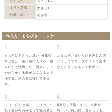
大さじ1/2
・オリーブ油
大さじ1
・砂糖、塩
各適宜
作り方：もちびきコロッケ
もちきびをさっと洗い､分量の
たまねぎ、まいたけをみじん切
水と塩と一緒に鍋に入れる。強
りにしてオリーブオイルで全体
火にかけ沸騰したら弱火にして
がしんなりするまで炒める。
やわらかく水分がなくなるまで
ゆでる。別の器に移して冷ま
す。
（1）（2）と塩、こしょう、牛
8等分し俵型にする。小麦粉、
乳を混ぜ合わせる（牛乳の量は
卵、パン粉の順に衣をつける。