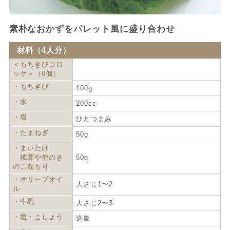
素朴なおかずをパレット風に盛り合わせ
材料（4人分）
＜もちきびコロ
ッケ＞（8個）
・もちきび
100g
・水
200cc
・塩
ひとつまみ
・たまねぎ
50g
・まいたけ
椎茸や他のき
50g
のこ類も可
・オリーブオイ
大さじ1〜2
ル
・牛乳
大さじ2〜3
・塩・こしょう
適量