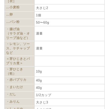
［衣］
…小麦粉
大さじ2
…卵
1個
…パン粉
50〜60g
・揚げ油
（サラダ油・オ
適量
リーブ油など）
・レモン、ソー
ス、ケチャップ
適量
など
＜芽ひじきとパ
プリカ煮＞
・芽ひじき
10g
（乾）
・赤パプリカ
40g
・まいたけ
40g
・だし
1/2カップ
・みりん
大さじ3
・しょうゆ