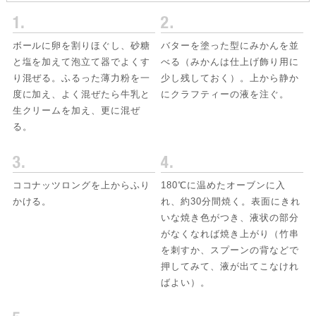
ボールに卵を割りほぐし、砂糖
バターを塗った型にみかんを並
と塩を加えて泡立て器でよくす
べる（みかんは仕上げ飾り用に
り混ぜる。ふるった薄力粉を一
少し残しておく）。上から静か
度に加え、よく混ぜたら牛乳と
にクラフティーの液を注ぐ。
生クリームを加え、更に混ぜ
る。
ココナッツロングを上からふり
180℃に温めたオーブンに入
かける。
れ、約30分間焼く。表面にきれ
いな焼き色がつき、液状の部分
がなくなれば焼き上がり（竹串
を刺すか、スプーンの背などで
押してみて、液が出てこなけれ
ばよい）。