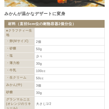
みかんが温かなデザートに変身
材料（直径5cm位の耐熱容器2個分位）
■クラフティー生
地
・卵(Mサイズ)
2個
・砂糖
50g
・塩
少々
・薄力粉
30g
・牛乳
100cc
・生クリーム
50cc
みかん(中)
3個
砂糖
30g
グランマルニエ
(オレンジのリキ
大さじ1/2
ュール)