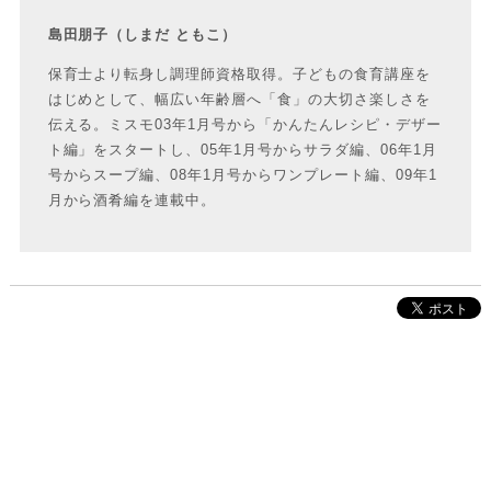
島田朋子（しまだ ともこ）
保育士より転身し調理師資格取得。子どもの食育講座を
はじめとして、幅広い年齢層へ「食」の大切さ楽しさを
伝える。ミスモ03年1月号から「かんたんレシピ・デザー
ト編」をスタートし、05年1月号からサラダ編、06年1月
号からスープ編、08年1月号からワンプレート編、09年1
月から酒肴編を連載中。