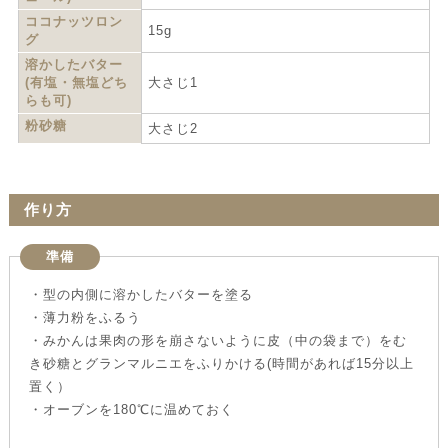
ココナッツロン
15g
グ
溶かしたバター
(有塩・無塩どち
大さじ1
らも可)
粉砂糖
大さじ2
作り方
準備
・型の内側に溶かしたバターを塗る
・薄力粉をふるう
・みかんは果肉の形を崩さないように皮（中の袋まで）をむ
き砂糖とグランマルニエをふりかける(時間があれば15分以上
置く）
・オーブンを180℃に温めておく