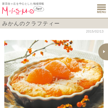
新百合ヶ丘を中心とした地域情報
新百合ヶ丘 
みかんのクラフティー
2015/02/13