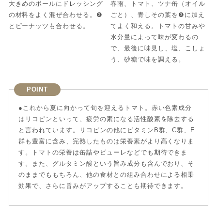
大きめのボールにドレッシング
春雨、トマト、ツナ缶（オイル
の材料をよく混ぜ合わせる。❷
ごと）、青しその葉を❸に加え
とピーナッツも合わせる。
てよく和える。トマトの甘みや
水分量によって味が変わるの
で、最後に味見し、塩、こしょ
う、砂糖で味を調える。
POINT
●これから夏に向かって旬を迎えるトマト。赤い色素成分
はリコピンといって、疲労の素になる活性酸素を除去する
と言われています。リコピンの他にビタミンB群、C群、E
群も豊富に含み、完熟したものは栄養素がより高くなりま
す。トマトの栄養は缶詰やピューレなどでも期待できま
す。また、グルタミン酸という旨み成分も含んでおり、そ
のままでももちろん、他の食材との組み合わせによる相乗
効果で、さらに旨みがアップすることも期待できます。