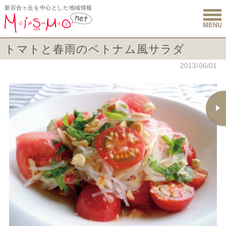
新百合ヶ丘を中心とした地域情報
新百合ヶ丘 
トマトと春雨のベトナム風サラダ
2013/06/01