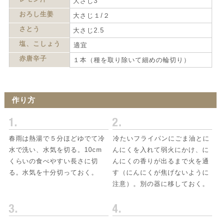
大さじ3
おろし生姜
大さじ１/２
さとう
大さじ2.5
塩、こしょう
適宜
赤唐辛子
１本（種を取り除いて細めの輪切り）
作り方
春雨は熱湯で５分ほどゆでて冷
冷たいフライパンにごま油とに
水で洗い、水気を切る。10cm
んにくを入れて弱火にかけ、に
くらいの食べやすい長さに切
んにくの香りが出るまで火を通
る。水気を十分切っておく。
す（にんにくが焦げないように
注意）。別の器に移しておく。