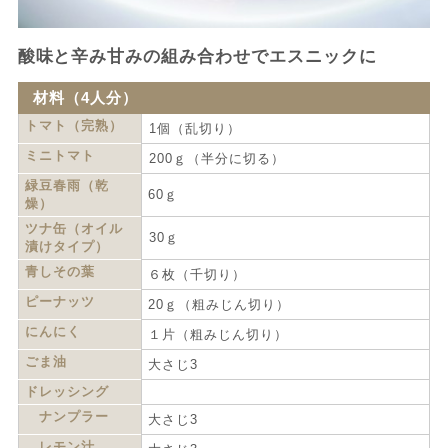
酸味と辛み甘みの組み合わせでエスニックに
材料（4人分）
トマト（完熟）
1個（乱切り）
ミニトマト
200ｇ（半分に切る）
緑豆春雨（乾
60ｇ
燥）
ツナ缶（オイル
30ｇ
漬けタイプ）
青しその葉
６枚（千切り）
ピーナッツ
20ｇ（粗みじん切り）
にんにく
１片（粗みじん切り）
ごま油
大さじ3
ドレッシング
ナンプラー
大さじ3
レモン汁